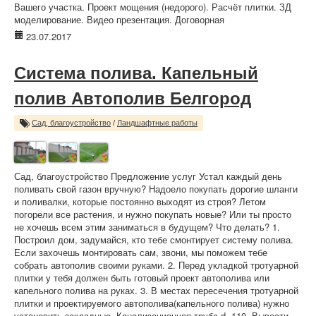
Вашего участка. Проект мощения (недорого). Расчёт плитки. ЗД
моделирование. Видео презентация. Договорная
23.07.2017
Система полива. Капельный
полив Автополив Белгород
Сад, благоустройство
/
Ландшафтные работы
Сад, благоустройство Предложение услуг Устал каждый день
поливать свой газон вручную? Надоело покупать дорогие шланги
и поливалки, которые постоянно выходят из строя? Летом
погорели все растения, и нужно покупать новые? Или ты просто
не хочешь всем этим заниматься в будущем? Что делать? 1.
Построил дом, задумайся, кто тебе смонтирует систему полива.
Если захочешь монтировать сам, звони, мы поможем тебе
собрать автополив своими руками. 2. Перед укладкой тротуарной
плитки у тебя должен быть готовый проект автополива или
капельного полива на руках. 3. В местах пересечения тротуарной
плитки и проектируемого автополива(капельного полива) нужно
установить закладные. Канализационная труба d=110. Вывести