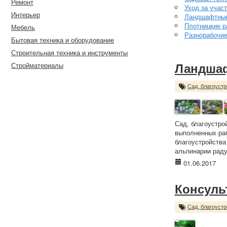
Ремонт
Уход за учас
Интерьер
Ландшафтные
Плотницкие р
Мебель
Разнорабочи
Бытовая техника и оборудование
Строительная техника и инструменты
Стройматериалы
Ландшаф
Сад, благоустр
Сад, благоустро
выполненных раб
благоустройства
альпинарии раду
01.06.2017
Консуль
Сад, благоустр