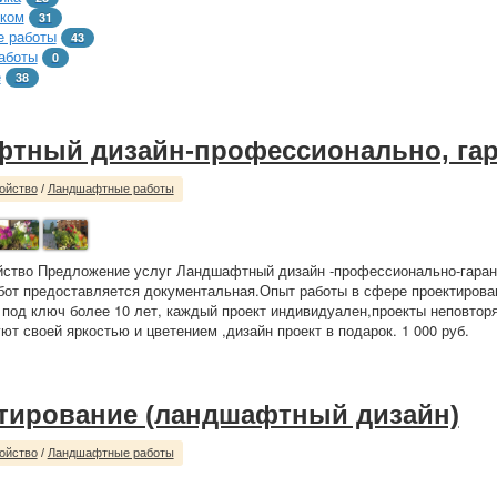
тком
31
 работы
43
аботы
0
е
38
тный дизайн-профессионально, гар
ойство
/
Ландшафтные работы
йство Предложение услуг Ландшафтный дизайн -профессионально-гаран
от предоставляется документальная.Опыт работы в сфере проектирова
 под ключ более 10 лет, каждый проект индивидуален,проекты неповтор
ют своей яркостью и цветением ,дизайн проект в подарок. 1 000 руб.
тирование (ландшафтный дизайн)
ойство
/
Ландшафтные работы