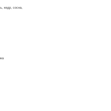
, кедр, сосна,
пка