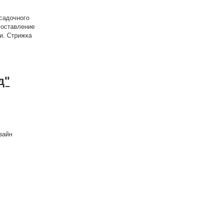
садочного
составление
и. Стрижка
д"
зайн