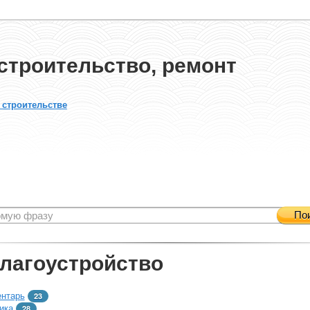
строительство, ремонт
 строительстве
По
благоустройство
ентарь
23
ика
28