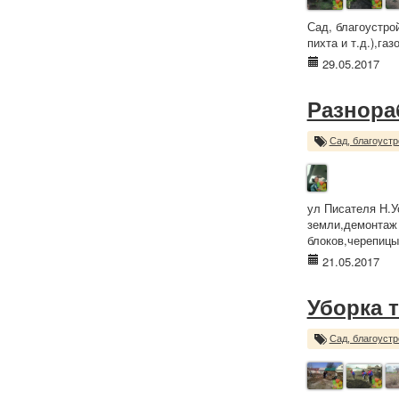
Сад, благоустро
пихта и т.д.),га
29.05.2017
Разнора
Сад, благоустр
ул Писателя Н.У
земли,демонтаж 
блоков,черепицы,
21.05.2017
Уборка 
Сад, благоустр