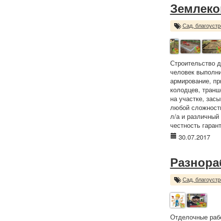
Землеко
Сад, благоустр
Строительство д
человек выполни
армирование, пр
колодцев, транше
на участке, зас
любой сложности
л/а и различный 
честность гаран
30.07.2017
Разнора
Сад, благоустр
Отделочные рабо