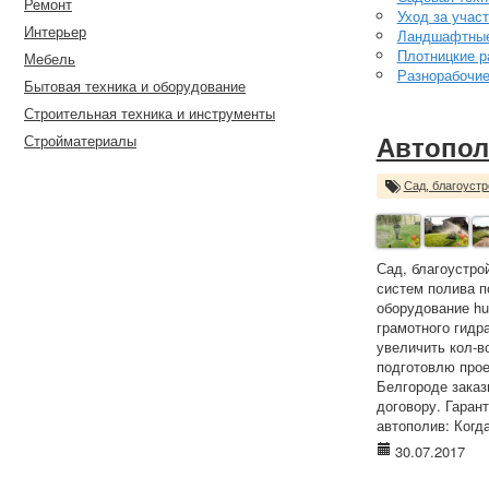
Ремонт
Уход за учас
Интерьер
Ландшафтные
Плотницкие р
Мебель
Разнорабочи
Бытовая техника и оборудование
Строительная техника и инструменты
Стройматериалы
Автопол
Сад, благоустр
Сад, благоустро
систем полива п
оборудование hun
грамотного гидр
увеличить кол-в
подготовлю прое
Белгороде заказ
договору. Гаран
автополив: Когда
30.07.2017