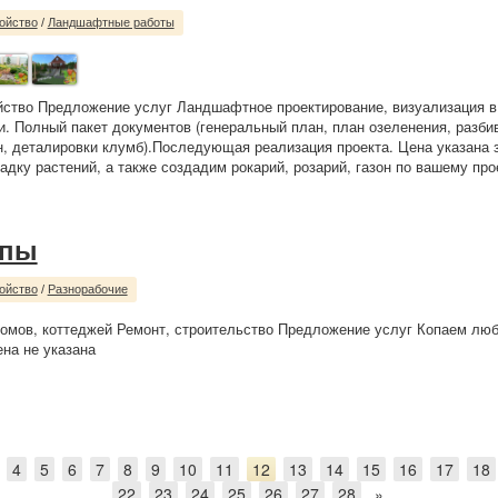
ойство
/
Ландшафтные работы
йство Предложение услуг Ландшафтное проектирование, визуализация в
. Полный пакет документов (генеральный план, план озеленения, разби
, деталировки клумб).Последующая реализация проекта. Цена указана з
дку растений, а также создадим рокарий, розарий, газон по вашему прое
опы
ойство
/
Разнорабочие
омов, коттеджей Ремонт, строительство Предложение услуг Копаем лю
на не указана
4
5
6
7
8
9
10
11
12
13
14
15
16
17
18
22
23
24
25
26
27
28
»