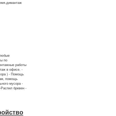
ремя.димантаж
 любые
ты по
онтажные работы
таж в офисе. -
сора ) - Помощь
ам, помощь
ьного мусора -
-Распил бревен -
ройство