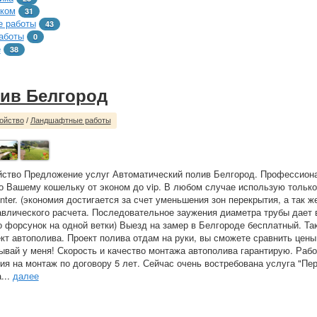
тком
31
 работы
43
аботы
0
е
38
ив Белгород
ойство
/
Ландшафтные работы
йство Предложение услуг Автоматический полив Белгород. Профессион
о Вашему кошельку от эконом до vip. В любом случае использую тольк
ter. (экономия достигается за счет уменьшения зон перекрытия, а так же
авлического расчета. Последовательное заужения диаметра трубы дает
о форсунок на одной ветки) Выезд на замер в Белгороде бесплатный. Та
кт автополива. Проект полива отдам на руки, вы сможете сравнить цены
ывай у меня! Скорость и качество монтажа автополива гарантирую. Раб
тия на монтаж по договору 5 лет. Сейчас очень востребована услуга "Пе
...
далее