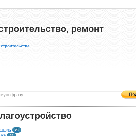
строительство, ремонт
 строительстве
По
благоустройство
ентарь
23
ика
28