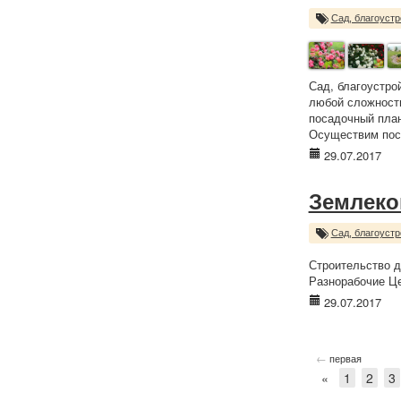
Сад, благоустр
Сад, благоустро
любой сложности
посадочный план
Осуществим поса
29.07.2017
Землек
Сад, благоустр
Строительство д
Разнорабочие Це
29.07.2017
←
первая
«
1
2
3