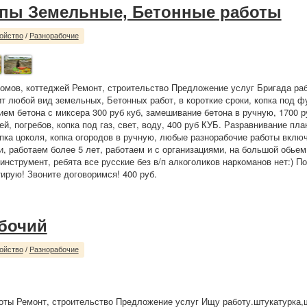
пы Земельные, Бетонные работы
ойство
/
Разнорабочие
омов, коттеджей Ремонт, строительство Предложение услуг Бригада раб
т любой вид земельных, Бетонных работ, в короткие сроки, копка под ф
ием бетона с миксера 300 руб куб, замешивание бетона в ручную, 1700 ру
й, погребов, копка под газ, свет, воду, 400 руб КУБ. Разравнивание пла
ыпка цоколя, копка огородов в ручную, любые разнорабочие работы вклю
, работаем более 5 лет, работаем и с организациями, на большой обьем
инструмент, ребята все русские без в/п алкоголиков наркоманов нет:) П
тирую! Звоните договоримся! 400 руб.
бочий
ойство
/
Разнорабочие
ты Ремонт, строительство Предложение услуг Ищу работу.штукатурка,