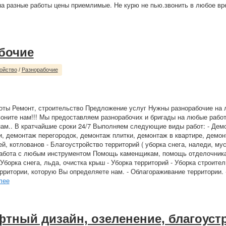
 на разные работы цены приемлимые. Не курю не пью.звонить в любое в
.
бочие
ойство
/
Разнорабочие
оты Ремонт, строительство Предложение услуг Нужны разнорабочие на
оните нам!!! Мы предоставляем разнорабочих и бригады на любые рабо
м.. В кратчайшие сроки 24/7 Выполняем следующие виды работ: - Дем
, демонтаж перегородок, демонтаж плитки, демонтаж в квартире, демон
й, котлованов - Благоустройство территорий ( уборка снега, наледи, му
работа с любым инструментом Помощь каменщикам, помощь отделочник
Уборка снега, льда, очистка крыш - Уборка территорий - Уборка строител
рритории, которую Вы определяете нам. - Облагораживание территории. 
лее
тный дизайн, озеленение, благоуст