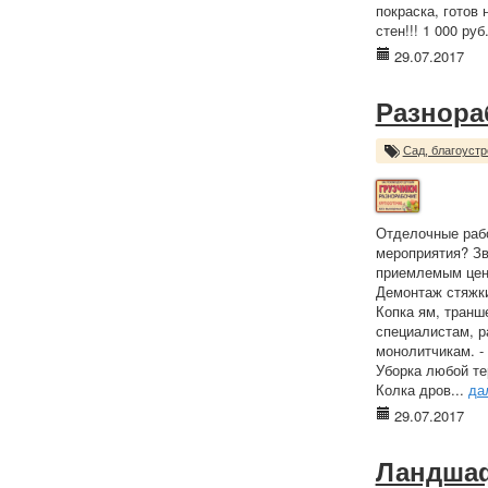
покраска, готов
стен!!! 1 000 руб
29.07.2017
Разнора
Сад, благоустр
Отделочные раб
мероприятия? Зв
приемлемым цена
Демонтаж стяжки
Копка ям, транше
специалистам, 
монолитчикам. - 
Уборка любой те
Колка дров...
да
29.07.2017
Ландшаф