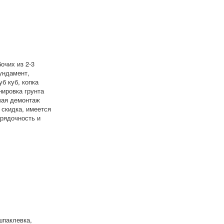
очих из 2-3
ундамент,
б куб, копка
нировка грунта
чая демонтаж
 скидка, имеется
орядочность и
шпаклевка,