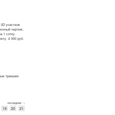
 3D участков
вочный чертеж,
а 1 сотку.
кту. 2 000 руб.
бые траншеи.
→
последняя
19
20
21