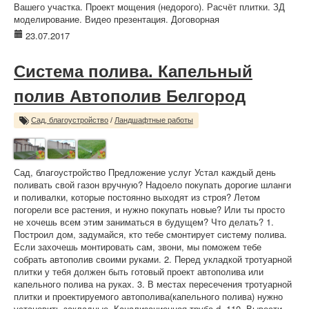
Вашего участка. Проект мощения (недорого). Расчёт плитки. ЗД
моделирование. Видео презентация. Договорная
23.07.2017
Система полива. Капельный
полив Автополив Белгород
Сад, благоустройство
/
Ландшафтные работы
Сад, благоустройство Предложение услуг Устал каждый день
поливать свой газон вручную? Надоело покупать дорогие шланги
и поливалки, которые постоянно выходят из строя? Летом
погорели все растения, и нужно покупать новые? Или ты просто
не хочешь всем этим заниматься в будущем? Что делать? 1.
Построил дом, задумайся, кто тебе смонтирует систему полива.
Если захочешь монтировать сам, звони, мы поможем тебе
собрать автополив своими руками. 2. Перед укладкой тротуарной
плитки у тебя должен быть готовый проект автополива или
капельного полива на руках. 3. В местах пересечения тротуарной
плитки и проектируемого автополива(капельного полива) нужно
установить закладные. Канализационная труба d=110. Вывести