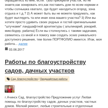
обращайтесь ко мне, если: 1)Вы приобрели участок, но не
знаете,как зонировать его,как поставить дом по всем нормам и
чтобы солнышка хватало, где будет находиться огород, зона
отдыха и т.д.? 2) А может быть вы не можете придумать, как
будет выглядеть та или иная зона вашего участка? 3) Или вы
хотите просто удивить своих родных и гостей оригинальными
"штучками" ландшафтной архитектуры ( альпинарий, рокарий,
миксбодер, рабатка) Если вы столкнулись с такими задачами,
свяжитесь со мной и я помогу вам создать эскиз уникального
доступного решения, тем более ПОРТФОЛИО имеется. Итак, моя
работа...
далее
03.06.2017
Работы по благоустройству
садов, дачных участков
Сад, благоустройство
/
Ландшафтные работы
г.Ачинск Сад, благоустройство Предложение услуг Любая
помощь по благоустройству садов, дачных участков, частных
домов. Мелкий ремонт, любые строительные и отделочные