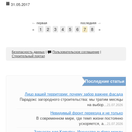
31.05.2017
←
→
первая
последняя
«
1
2
3
4
5
6
7
8
»
Безопасность данных
|
Пользовательское соглашение
|
Строительный портал
Последние статьи
Лицо вашей территории: почему забор важнее фасада
Парадокс загородного строительства: мы тратим месяцы
на выбор...
21.07.2026
Невидимый фронт переезда и не только
В современном мире, где темп жизни постоянно
ускоряется, а...
21.07.2026
Запчасти для Komatsu. Искусство выбора между