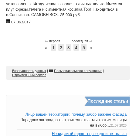
установлен в 14году.использовался в личных целях. Имеется
плуг фрезы.телега и сигментная косилка.Торг.Находиться в
с.Санниково. САМОВЫВОЗ. 25 000 руб.
07.06.2017
←
→
первая
последняя
«
1
2
3
4
5
»
Безопасность данных
|
Пользовательское соглашение
|
Строительный портал
Последние статьи
Лицо вашей территории: почему забор важнее фасада
Парадокс загородного строительства: мы тратим месяцы
на выбор...
21.07.2026
Невидимый фронт переезда и не только