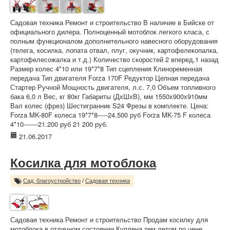
Садовая техника Ремонт и строительство В наличие в Бийске от
официального дилера. Полноценный мотоблок легкого класа, с
полным функционалом дополнительного навесного оборудования
(телега, косилка, лопата отвал, плуг, окучник, картофелекопалка,
картофелесожалка и т.д.) Количество скоростей 2 вперед,1 назад
Размер колес 4*10 или 19*7*8 Тип сцепления Клиноременная
передача Тип двигателя Forza 170F Редуктор Цепная передача
Стартер Ручной Мощность двигателя, л.с. 7,0 Объем топливного
бака 6,0 л Вес, кг 80кг Габариты (ДхШхВ), мм 1550x900x910мм
Вал колес (фрез) Шестигранник S24 Фрезы в комплекте. Цена:
Forza MK-80F колеса 19*7*8-----24.500 руб Forza MK-75 F колеса
4*10-------21.200 руб 21 200 руб.
21.06.2017
Косилка для мотоблока
Сад, благоустройство
/
Садовая техника
Садовая техника Ремонт и строительство Продам косилку для
мотоблока,в отличном состоянии.Куплена тем летом по цене