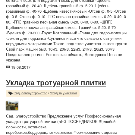
бетона -Песок для подушки -Песок для отсыпки -Щебень
гравийный ф. 20-40 -Щебень гравийный ф. 5-20 -Щебень
гравийный ф. 40-70 -Щебень известняковый -Отсев ф. 0-5 -Отсев
ф. 0-8 -Отсев ф. 0-10 -ПГС песчано гравийная смесь 0-20. 0-40. 0-
80. -ГПС гравийно песчаная смесь 0-20. 0-40. 0-80. -ЩПГС
Щебеночно-песчаная гравийная смесь -Гравий ф. 5-20. 5-70
-Булыга ф. 70-300 -Грунт Котлованный -Глина для гидроизоляции
-Земля для подсыпки -Суглинок и все что связано с сыпучими
нерудными материалами Также -поднятие участков -вывоз грунта
Свой парк машин 5м3. 10м3. 20м3. 22м3. 24м3. 26м3. 30м3
Представлен регион: Ростовская область, Волгодонск Цена не
указана
19.08.2017
Укладка тротуарной плитки
Сад, благоустройство
/
Уход за участком
Сад, благоустройство Предложение услуг Профессиональная
укладка тротуарной плитки (БЕЗ ПОСРЕДНИКОВ !!!)любой
сложности, установка
поребриков,бордюров,лотков,люков.Формирование садовых