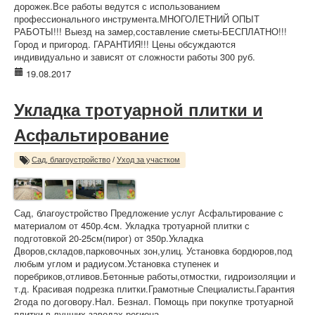
дорожек.Все работы ведутся с использованием
профессионального инструмента.МНОГОЛЕТНИЙ ОПЫТ
РАБОТЫ!!! Выезд на замер,составление сметы-БЕСПЛАТНО!!!
Город и пригород. ГАРАНТИЯ!!! Цены обсуждаются
индивидуально и зависят от сложности работы 300 руб.
19.08.2017
Укладка тротуарной плитки и
Асфальтирование
Сад, благоустройство
/
Уход за участком
Сад, благоустройство Предложение услуг Асфальтирование с
материалом от 450р.4см. Укладка тротуарной плитки с
подготовкой 20-25см(пирог) от 350р.Укладка
Дворов,складов,парковочных зон,улиц. Установка бордюров,под
любым углом и радиусом.Установка ступенек и
поребриков,отливов.Бетонные работы,отмостки, гидроизоляции и
т.д. Красивая подрезка плитки.Грамотные Специалисты.Гарантия
2года по договору.Нал. Безнал. Помощь при покупке тротуарной
плитки в лучших заводах региона