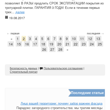
позволяет В РАЗЫ продлить СРОК ЭКСПЛУАТАЦИИ покрытия из
тротуарной плитки. ГАРАНТИЯ 3 ГОДА! Если в течении первых
трех...
далее
19.08.2017
←
→
первая
последняя
«
1
2
3
4
5
6
7
8
9
10
11
12
13
14
15
16
17
18
19
20
21
22
23
24
25
26
27
28
»
Безопасность данных
|
Пользовательское соглашение
|
Строительный портал
Последние статьи
Лицо вашей территории: почему забор важнее фасада
Парадокс загородного строительства: мы тратим месяцы