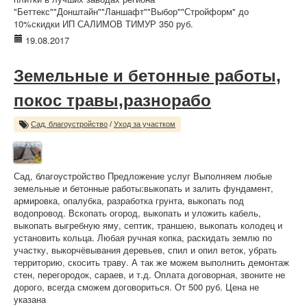
"Беттекс""Донштайн""Ланшафт""Выбор""Стройформ" до
10%скидки ИП САЛИМОВ ТИМУР 350 руб.
19.08.2017
Земельные и бетонные работы,
покос травы,разнорабо
Сад, благоустройство
/
Уход за участком
Сад, благоустройство Предложение услуг Выполняем любые
земельные и бетонные работы:выкопать и залить фундамент,
армировка, опалубка, разработка грунта, выкопать под
водопровод. Вскопать огород, выкопать и уложить кабель,
выкопать выгребную яму, септик, траншею, выкопать колодец и
установить кольца. Любая ручная копка, раскидать землю по
участку, выкорчёвывания деревьев, спил и опил веток, убрать
территорию, скосить траву. А так же можем выполнить демонтаж
стен, перегородок, сараев, и т.д. Оплата договорная, звоните не
дорого, всегда сможем договориться. От 500 руб. Цена не
указана