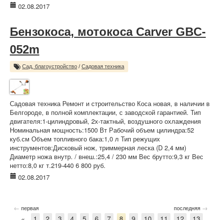
02.08.2017
Бензокоса, мотокоса Carver GBC-
052m
Сад, благоустройство
/
Садовая техника
Садовая техника Ремонт и строительство Коса новая, в наличии в
Белгороде, в полной комплектации, с заводской гарантией. Тип
двигателя:1-цилиндровый, 2х-тактный, воздушного охлаждения
Номинальная мощность:1500 Вт Рабочий объем цилиндра:52
куб.см Объем топливного бака:1,0 л Тип режущих
инструментов:Дисковый нож, триммерная леска (D 2,4 мм)
Диаметр ножа внутр. / внеш.:25,4 / 230 мм Вес брутто:9,3 кг Вес
нетто:8,0 кг т.219-440 6 800 руб.
02.08.2017
←
→
первая
последняя
«
1
2
3
4
5
6
7
8
9
10
11
12
13