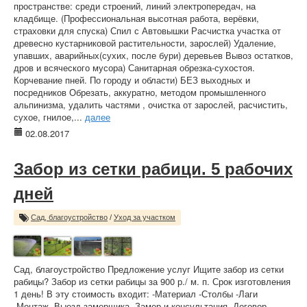
пространстве: среди строений, линий электропередач, на
кладбище. (Профессиональная высотная работа, верёвки,
страховки для спуска) Спил с Автовышки Расчистка участка от
древесно кустарниковой растительности, зарослей) Удаление,
упавших, аварийных(сухих, после бури) деревьев Вывоз остатков,
дров и всяческого мусора) Санитарная обрезка-сухостоя.
Корчевание пней. По городу и области) БЕЗ выходных и
посредников Обрезать, аккуратно, методом промышленного
альпинизма, удалить частями , очистка от зарослей, расчистить,
сухое, гнилое,...
далее
02.08.2017
Забор из сетки рабици. 5 рабочих
дней
Сад, благоустройство
/
Уход за участком
Сад, благоустройство Предложение услуг Ищите забор из сетки
рабицы? Забор из сетки рабицы за 900 р./ м. п. Срок изготовления
1 день! В эту стоимость входит: -Материал -Столбы -Лаги
-Монтаж -Выезд замерщика -Замер и консультация -Договор