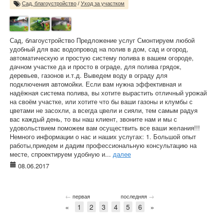
Сад, благоустройство
/
Уход за участком
Сад, благоустройство Предложение услуг Смонтируем любой
удобный для вас водопровод на полив в дом, сад и огород,
автоматическую и простую систему полива в вашем огороде,
дачном участке да и просто в ограде, для полива грядок,
деревьев, газонов и.т.д. Выведем воду в ограду для
подключения автомойки. Если вам нужна эффективная и
надёжная система полива, вы хотите вырастить отличный урожай
на своём участке, или хотите что бы ваши газоны и клумбы с
цветами не засохли, а всегда цвели и сияли, тем самым радуя
вас каждый день, то вы наш клиент, звоните нам и мы с
удовольствием поможем вам осуществить все ваши желания!!!
Немного информации о нас и наших услугах: 1. Большой опыт
работы,приедем и дадим профессиональную консультацию на
месте, спроектируем удобную и...
далее
08.06.2017
←
→
первая
последняя
«
1
2
3
4
5
6
»