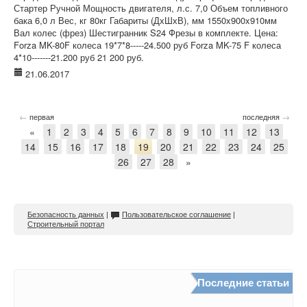
Стартер Ручной Мощность двигателя, л.с. 7,0 Объем топливного
бака 6,0 л Вес, кг 80кг Габариты (ДхШхВ), мм 1550x900x910мм
Вал колес (фрез) Шестигранник S24 Фрезы в комплекте. Цена:
Forza MK-80F колеса 19*7*8-----24.500 руб Forza MK-75 F колеса
4*10-------21.200 руб 21 200 руб.
21.06.2017
←
→
первая
последняя
«
1
2
3
4
5
6
7
8
9
10
11
12
13
14
15
16
17
18
19
20
21
22
23
24
25
26
27
28
»
Безопасность данных
|
Пользовательское соглашение
|
Строительный портал
Последние статьи