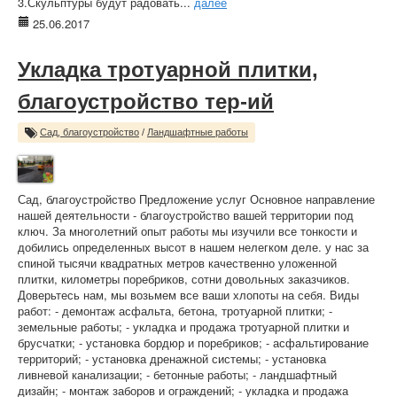
3.Скульптуры будут радовать...
далее
25.06.2017
Укладка тротуарной плитки,
благоустройство тер-ий
Сад, благоустройство
/
Ландшафтные работы
Сад, благоустройство Предложение услуг Основное направление
нашей деятельности - благоустройство вашей территории под
ключ. За многолетний опыт работы мы изучили все тонкости и
добились определенных высот в нашем нелегком деле. у нас за
спиной тысячи квадратных метров качественно уложенной
плитки, километры поребриков, сотни довольных заказчиков.
Доверьтесь нам, мы возьмем все ваши хлопоты на себя. Виды
работ: - демонтаж асфальта, бетона, тротуарной плитки; -
земельные работы; - укладка и продажа тротуарной плитки и
брусчатки; - установка бордюр и поребриков; - асфальтирование
территорий; - установка дренажной системы; - установка
ливневой канализации; - бетонные работы; - ландшафтный
дизайн; - монтаж заборов и ограждений; - укладка и продажа