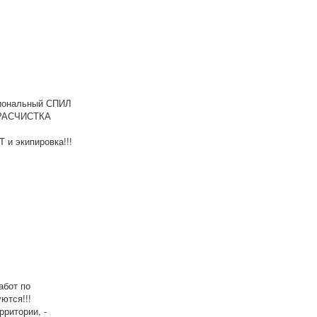
иональный СПИЛ
 РАСЧИСТКА
экипировка!!!
абот по
ются!!!
ритории, -