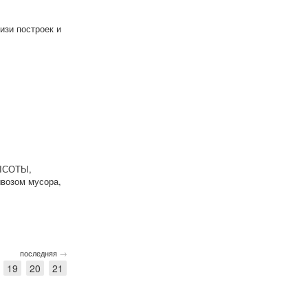
изи построек и
ВЫСОТЫ,
ывозом мусора,
→
последняя
19
20
21