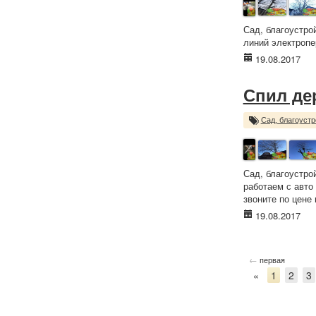
Сад, благоустро
линий электропе
19.08.2017
Спил де
Сад, благоустр
Сад, благоустр
работаем с авто
звоните по цене 
19.08.2017
←
первая
«
1
2
3