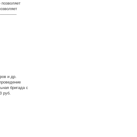
 позволяет
позволяет
----------
ров и др.
 проведение
ьная бригада с
0 руб.