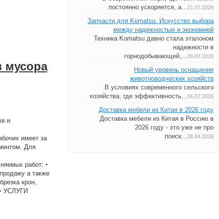
постоянно ускоряется, а...
21.07.2026
Запчасти для Komatsu. Искусство выбора
между надежностью и экономией
Техника Komatsu давно стала эталоном
надежности в
горнодобывающей,...
09.07.2026
з мусора
Новый уровень оснащения
животноводческих хозяйств
В условиях современного сельского
хозяйства, где эффективность...
06.07.2026
Доставка мебели из Китая в 2026 году
Доставка мебели из Китая в Россию в
ке и
2026 году - это уже не про
поиск...
бочих имеет за
26.04.2026
ментом. Для
няемых работ: •
продажу а также
брезка крон,
 • УСЛУГИ