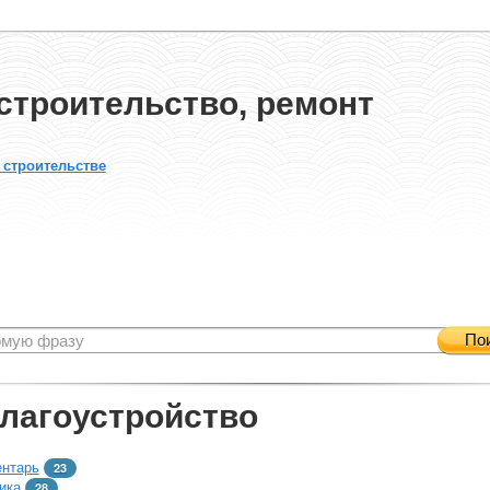
строительство, ремонт
 строительстве
По
благоустройство
ентарь
23
ика
28