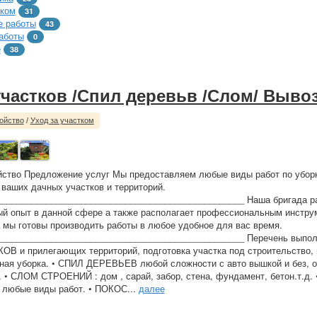
тком
31
 работы
43
аботы
0
е
38
участков /Спил деревьв /Слом/ Выво
ойство
/
Уход за участком
йство Предложение услуг Мы предоставляем любые виды работ по убор
 ваших дачных участков и территорий.
_________________________________________________ Наша бригада ра
й опыт в данной сфере а также располагает профессиональным инстру
 мы готовы производить работы в любое удобное для вас время.
__________________________________________________ Перечень выпол
 и прилегающих территорий, подготовка участка под строительство, 
ная уборка. • СПИЛ ДЕРЕВЬЕВ любой сложности с авто вышкой и без, о
. • СЛОМ СТРОЕНИЙ : дом , сарай, забор, стена, фундамент, бетон.т.д.
любые виды работ. • ПОКОС...
далее