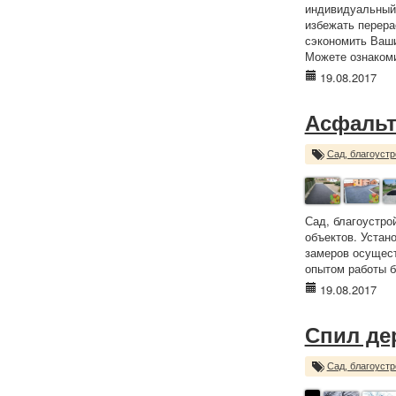
индивидуальный 
избежать перера
сэкономить Ваши де
Можете ознакоми
19.08.2017
Асфальт
Сад, благоустр
Сад, благоустро
объектов. Устан
замеров осущест
опытом работы б
19.08.2017
Спил де
Сад, благоустр