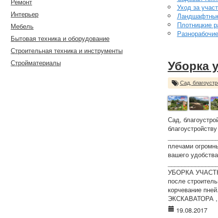
Ремонт
Уход за учас
Интерьер
Ландшафтные
Плотницкие р
Мебель
Разнорабочи
Бытовая техника и оборудование
Строительная техника и инструменты
Стройматериалы
Уборка 
Сад, благоустр
Сад, благоустро
благоустройству
_______________
плечами огромны
вашего удобства
______________
УБОРКА УЧАСТКОВ
после строитель
корчевание пней
ЭКСКАВАТОРА , 
19.08.2017