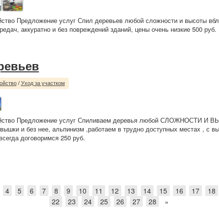
йство Предложение услуг Спил деревьев любой сложности и высоты вбл
редач, аккуратно и без повреждений зданий, цены очень низкие 500 руб.
ревьев
ойство
/
Уход за участком
ойство Предложение услуг Спиливаем деревья любой СЛОЖНОСТИ И 
 вышки и без нее, альпинизм ,работаем в трудно доступных местах , с в
всегда договоримся 250 руб.
4
5
6
7
8
9
10
11
12
13
14
15
16
17
18
22
23
24
25
26
27
28
»