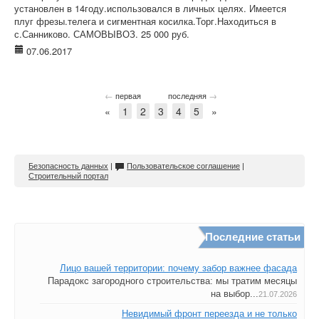
установлен в 14году.использовался в личных целях. Имеется
плуг фрезы.телега и сигментная косилка.Торг.Находиться в
с.Санниково. САМОВЫВОЗ. 25 000 руб.
07.06.2017
←
→
первая
последняя
«
1
2
3
4
5
»
Безопасность данных
|
Пользовательское соглашение
|
Строительный портал
Последние статьи
Лицо вашей территории: почему забор важнее фасада
Парадокс загородного строительства: мы тратим месяцы
на выбор...
21.07.2026
Невидимый фронт переезда и не только