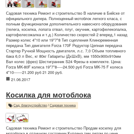
Садовая техника Ремонт и строительство В наличие в Бийске от
официального дилера. Полноценный мотоблок легкого класа, с
полным функционалом дополнительного навесного оборудования
(телега, косилка, лопата отвал, плуг, окучник, картофелекопалка,
картофелесожалка и т.д.) Количество скоростей 2 вперед,1 назад
Размер колес 4*10 или 19*7*8 Тип сцепления Клиноременная
передача Тип двигателя Forza 170F Редуктор Цепная передача
Стартер Ручной Мощность двигателя, л.с. 7,0 Объем топливного
бака 6,0 л Вес, кг 80кг Габариты (ДхШхВ), мм 1550x900x910мм
Вал колес (фрез) Шестигранник S24 Фрезы в комплекте. Цена:
Forza MK-80F колеса 19*7*8-----24.500 руб Forza MK-75 F колеса
4*10-------21.200 руб 21 200 руб.
21.06.2017
Косилка для мотоблока
Сад, благоустройство
/
Садовая техника
Садовая техника Ремонт и строительство Продам косилку для
мотоблока,в отличном состоянии.Куплена тем летом по цене