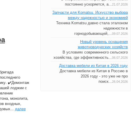
постоянно ускоряется, а...
21.07.2026
Запчасти для Komatsu. Искусство выбора
между надежностью и экономией
Техника Komatsu давно стала эталоном
надежности в
горнодобывающей,...
09.07.2026
ра
Новый уровень оснащения
животноводческих хозяйств
В условиях современного сельского
хозяйства, где эффективность...
06.07.2026
Доставка мебели из Китая в 2026 году
Доставка мебели из Китая в Россию в
бригада
2026 году - это уже не про
последнего
поиск...
ику. ✔️Демонтаж
26.04.2026
Вашей лоджии с
овление
тона, монолита,
ов входных,
довых...
далее