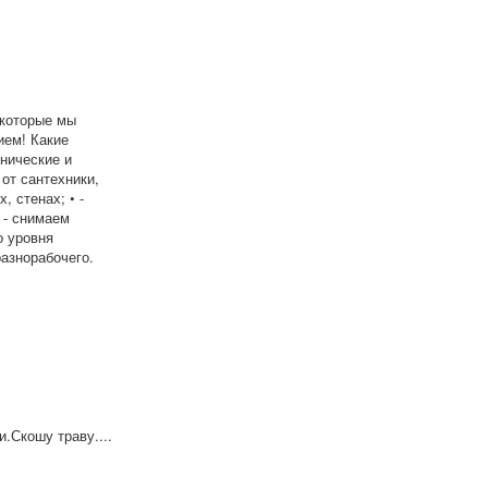
 которые мы
ием! Какие
хнические и
от сантехники,
 стенах; • -
 - снимаем
о уровня
разнорабочего.
.Скошу траву....