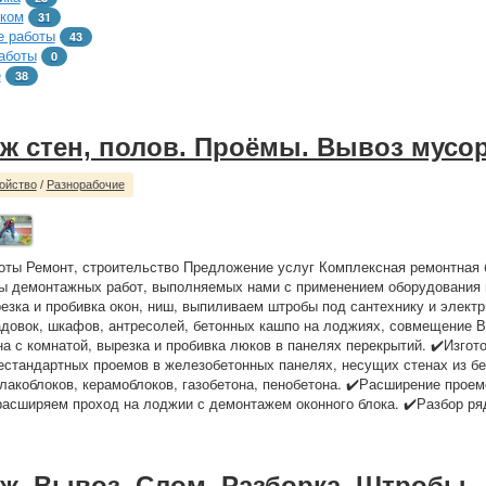
тком
31
 работы
43
аботы
0
е
38
ж стен, полов. Проёмы. Вывоз мусо
ойство
/
Разнорабочие
ты Ремонт, строительство Предложение услуг Комплексная ремонтная 
ы демонтажных работ, выполняемых нами с применением оборудования 
езка и пробивка окон, ниш, выпиливаем штробы под сантехнику и электр
адовок, шкафов, антресолей, бетонных кашпо на лоджиях, совмещение 
на с комнатой, вырезка и пробивка люков в панелях перекрытий. ✔️Изгот
естандартных проемов в железобетонных панелях, несущих стенах из бе
лакоблоков, керамоблоков, газобетона, пенобетона. ✔️Расширение проем
асширяем проход на лоджии с демонтажем оконного блока. ✔️Разбор ря
ж. Вывоз. Слом. Разборка. Штробы