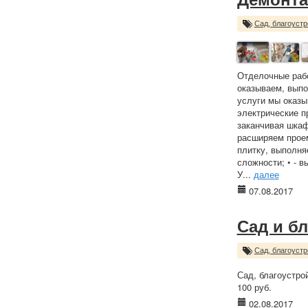
Сад, благоустр
Отделочные рабо
оказываем, выпо
услуги мы оказы
электрические п
заканчивая шкаф
расширяем проем
плитку, выполня
сложности; • - 
У...
далее
07.08.2017
Сад и б
Сад, благоустр
Сад, благоустро
100 руб.
02.08.2017