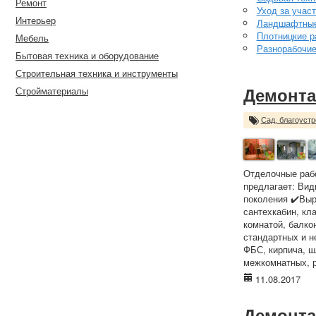
Ремонт
Уход за учас
Интерьер
Ландшафтные
Плотницкие р
Мебель
Разнорабочи
Бытовая техника и оборудование
Строительная техника и инструменты
Стройматериалы
Демонта
Сад, благоустр
Отделочные рабо
предлагает: Вид
поколения ✔️Выр
сантехкабин, кл
комнатой, балко
стандартных и н
ФБС, кирпича, ш
межкомнатных, р
11.08.2017
Демонта