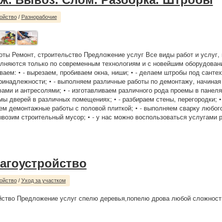
ойство
/
Разнорабочие
ты Ремонт, строительство Предложение услуг Все виды работ и услуг,
лняются только по современным технологиям и с новейшим оборудован
ваем: • - вырезаем, пробиваем окна, ниши; • - делаем штробы под санте
ринадлежности; • - выполняем различные работы по демонтажу, начиная 
ами и антресолями; • - изготавливаем различного рода проемы в панелях,
ы дверей в различных помещениях; • - разбираем стены, перегородки; •
ем демонтажные работы с половой плиткой; • - выполняем сварку любог
вывозим строительный мусор; • - у нас можно воспользоваться услугами 
лагоустройство
ойство
/
Уход за участком
йство Предложение услуг спелю деревья,попелю дрова любой сложности