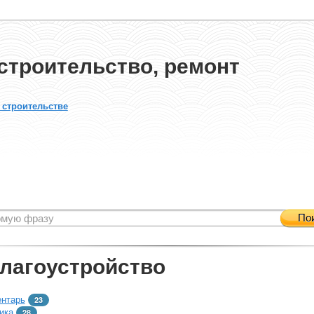
строительство, ремонт
 строительстве
По
благоустройство
ентарь
23
ика
28