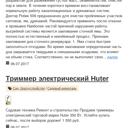
разработан для разжижения густых масс, окаменелостей, очистки
пор в земле. В течение короткого времени восстанавливает
нормальную работу канализационных и дренажных систем.
Доктор Робик 509 предназначен для очистки проблемных участков
септиков, ям, дренажей. Рекомендуется применять после откачки
и промывки Наиболее частой причиной нарушения работы
выгребной системы является заиливание сточной ямы. Это
полностью естественный и неизбежный процесс. Признаки
заиливания дна сточного резервуара: 1. Яма стала быстрее
заполняться отходами. Во время заиливания определенная часть
дна закрывается твердыми и смешанными осадками, что влияет
на объем стока. Соответственно, он не выполняет свои...
далее
06.07.2017
Триммер электрический Huter
Сад, благоустройство
/
Садовый инвентарь
Садовая техника Ремонт и строительство Продаем триммеры
электрический торговой марки Huter 350 Вт. Успейте купить
сейчас, после выборов дороже! 1 550 руб.
06.07.2017