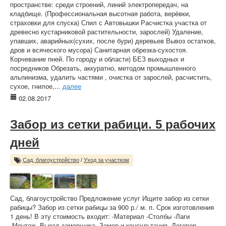
пространстве: среди строений, линий электропередач, на
кладбище. (Профессиональная высотная работа, верёвки,
страховки для спуска) Спил с Автовышки Расчистка участка от
древесно кустарниковой растительности, зарослей) Удаление,
упавших, аварийных(сухих, после бури) деревьев Вывоз остатков,
дров и всяческого мусора) Санитарная обрезка-сухостоя.
Корчевание пней. По городу и области) БЕЗ выходных и
посредников Обрезать, аккуратно, методом промышленного
альпинизма, удалить частями , очистка от зарослей, расчистить,
сухое, гнилое,...
далее
02.08.2017
Забор из сетки рабици. 5 рабочих
дней
Сад, благоустройство
/
Уход за участком
Сад, благоустройство Предложение услуг Ищите забор из сетки
рабицы? Забор из сетки рабицы за 900 р./ м. п. Срок изготовления
1 день! В эту стоимость входит: -Материал -Столбы -Лаги
-Монтаж -Выезд замерщика -Замер и консультация -Договор