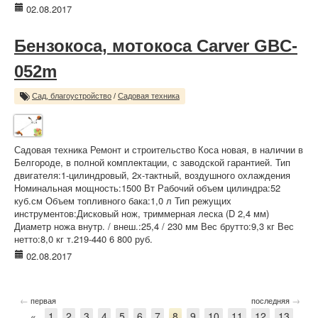
02.08.2017
Бензокоса, мотокоса Carver GBC-
052m
Сад, благоустройство
/
Садовая техника
Садовая техника Ремонт и строительство Коса новая, в наличии в
Белгороде, в полной комплектации, с заводской гарантией. Тип
двигателя:1-цилиндровый, 2х-тактный, воздушного охлаждения
Номинальная мощность:1500 Вт Рабочий объем цилиндра:52
куб.см Объем топливного бака:1,0 л Тип режущих
инструментов:Дисковый нож, триммерная леска (D 2,4 мм)
Диаметр ножа внутр. / внеш.:25,4 / 230 мм Вес брутто:9,3 кг Вес
нетто:8,0 кг т.219-440 6 800 руб.
02.08.2017
←
→
первая
последняя
«
1
2
3
4
5
6
7
8
9
10
11
12
13