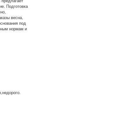
 предлагает
ие. Подготовка
но,
казы весна,
снования под
ьным нормам и
,недорого.