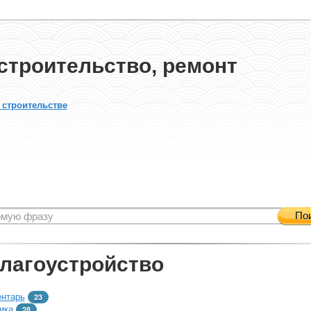
строительство, ремонт
 строительстве
По
благоустройство
ентарь
23
ика
28