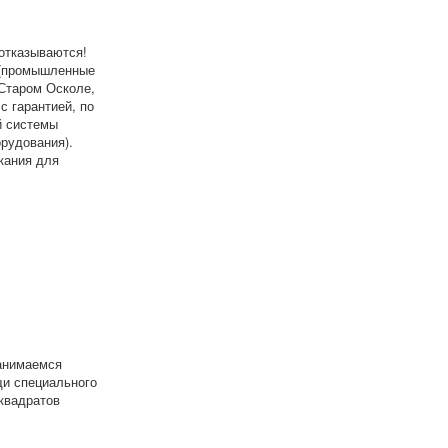
отказываются!
 (промышленные
 Старом Осколе,
с гарантией, по
й системы
рудования).
кания для
занимаемся
щи специального
 квадратов