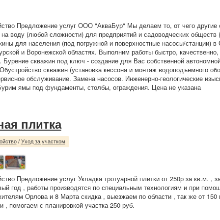
йство Предложение услуг ООО "АкваБур" Мы делаем то, от чего другие 
на воду (любой сложности) для предприятий и садоводческих обществ
жины для населения (под погружной и поверхностные насосы/станции) в
урской и Воронежской областях. Выполним работы быстро, качественно, 
 Бурение скважин под ключ - создание для Вас собственной автономно
Обустройство скважин (установка кессона и монтаж водоподъемного обо
ервисное обслуживание. Замена насосов. Инженерно-геологические изыс
Бурим ямы под фундаменты, столбы, ограждения. Цена не указана
ная плитка
ойство
/
Уход за участком
йство Предложение услуг Укладка тротуарной плитки от 250р за кв.м. , 
вый год , работы производятся по специальным технологиям и при помо
жителям Орлова и 8 Марта скидка , выезжаем по области , так же от 150
и , помогаем с планировкой участка 250 руб.