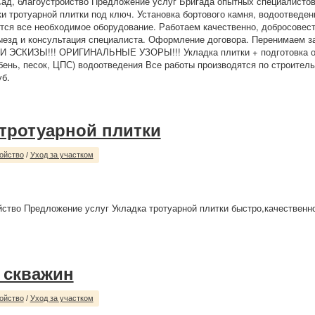
Сад, благоустройство Предложение услуг Бригада опытных специалистов
ки тротуарной плитки под ключ. Установка бортового камня, водоотведен
тся все необходимое оборудование. Работаем качественно, добросовест
ыезд и консультация специалиста. Оформление договора. Перенимаем за
И ЭСКИЗЫ!!! ОРИГИНАЛЬНЫЕ УЗОРЫ!!! Укладка плитки + подготовка о
бень, песок, ЦПС) водоотведения Все работы производятся по строител
уб.
 тротуарной плитки
ойство
/
Уход за участком
йство Предложение услуг Укладка тротуарной плитки быстро,качественно
 скважин
ойство
/
Уход за участком