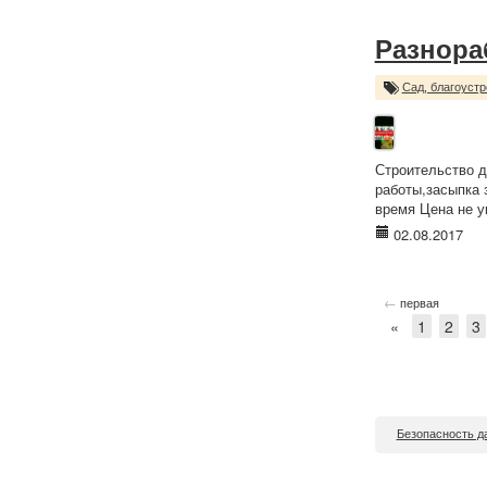
Разнора
Сад, благоустр
Строительство д
работы,засыпка 
время Цена не у
02.08.2017
←
первая
«
1
2
3
Безопасность д