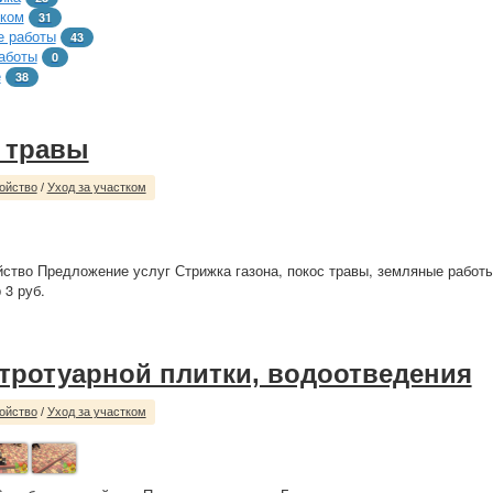
тком
31
 работы
43
аботы
0
е
38
 травы
ойство
/
Уход за участком
йство Предложение услуг Стрижка газона, покос травы, земляные работы.
 3 руб.
 тротуарной плитки, водоотведения
ойство
/
Уход за участком