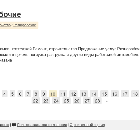
бочие
ойство
/
Разнорабочие
омов, коттеджей Ремонт, строительство Предложение услуг Разнорабо
земли в цоколь,погрузка разгрузка и другие виды работ.свой автомобиль
казана
4
5
6
7
8
9
10
11
12
13
14
15
16
17
18
22
23
24
25
26
27
28
»
анных
|
Пользовательское соглашение
|
Строительный портал