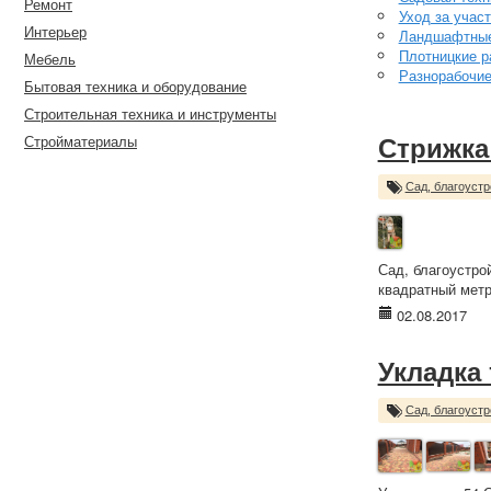
Ремонт
Уход за учас
Интерьер
Ландшафтные
Плотницкие р
Мебель
Разнорабочи
Бытовая техника и оборудование
Строительная техника и инструменты
Стройматериалы
Стрижка
Сад, благоустр
Сад, благоустро
квадратный метр
02.08.2017
Укладка
Сад, благоустр