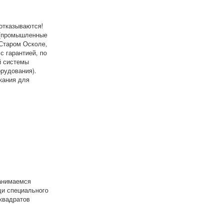
отказываются!
 (промышленные
 Старом Осколе,
с гарантией, по
й системы
рудования).
кания для
занимаемся
щи специального
 квадратов