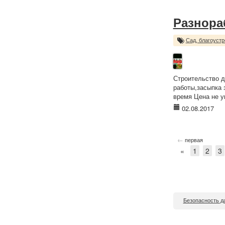
Разнора
Сад, благоустр
Строительство д
работы,засыпка 
время Цена не у
02.08.2017
←
первая
«
1
2
3
Безопасность д