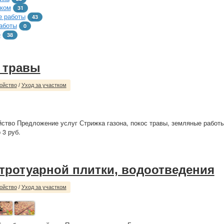
тком
31
 работы
43
аботы
0
е
38
 травы
ойство
/
Уход за участком
йство Предложение услуг Стрижка газона, покос травы, земляные работы.
 3 руб.
 тротуарной плитки, водоотведения
ойство
/
Уход за участком