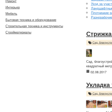
Ремонт
Уход за учас
Интерьер
Ландшафтные
Плотницкие р
Мебель
Разнорабочи
Бытовая техника и оборудование
Строительная техника и инструменты
Стройматериалы
Стрижка
Сад, благоустр
Сад, благоустро
квадратный метр
02.08.2017
Укладка
Сад, благоустр