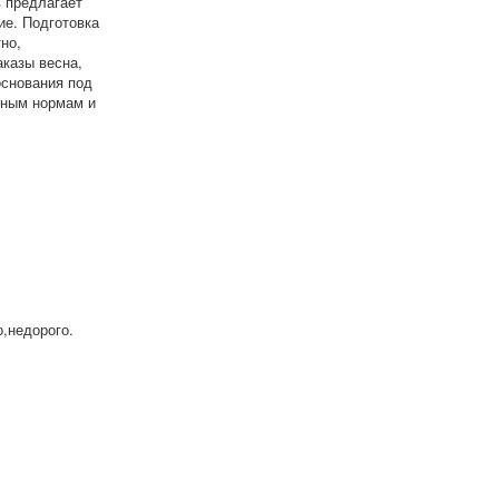
 предлагает
ие. Подготовка
но,
казы весна,
снования под
ьным нормам и
,недорого.