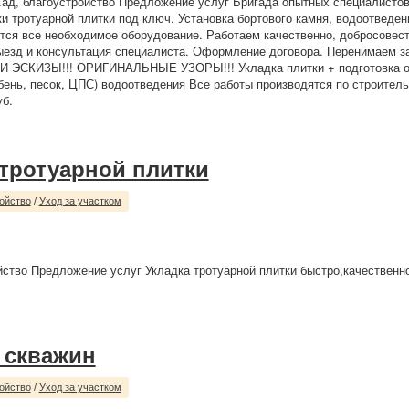
Сад, благоустройство Предложение услуг Бригада опытных специалистов
ки тротуарной плитки под ключ. Установка бортового камня, водоотведен
тся все необходимое оборудование. Работаем качественно, добросовест
ыезд и консультация специалиста. Оформление договора. Перенимаем за
И ЭСКИЗЫ!!! ОРИГИНАЛЬНЫЕ УЗОРЫ!!! Укладка плитки + подготовка о
бень, песок, ЦПС) водоотведения Все работы производятся по строител
уб.
 тротуарной плитки
ойство
/
Уход за участком
йство Предложение услуг Укладка тротуарной плитки быстро,качественно
 скважин
ойство
/
Уход за участком