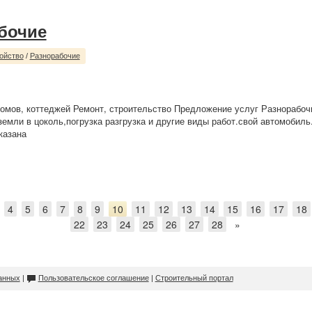
бочие
ойство
/
Разнорабочие
омов, коттеджей Ремонт, строительство Предложение услуг Разнорабо
земли в цоколь,погрузка разгрузка и другие виды работ.свой автомобиль
казана
4
5
6
7
8
9
10
11
12
13
14
15
16
17
18
22
23
24
25
26
27
28
»
анных
|
Пользовательское соглашение
|
Строительный портал