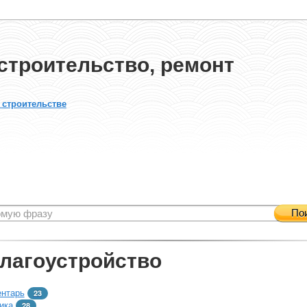
строительство, ремонт
 строительстве
По
благоустройство
ентарь
23
ика
28