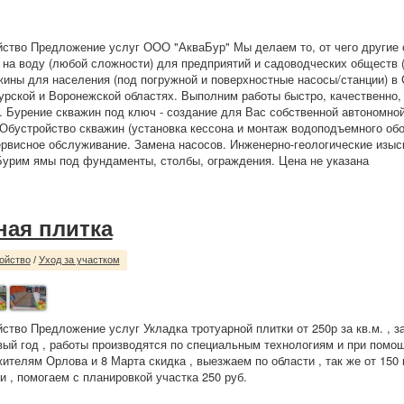
йство Предложение услуг ООО "АкваБур" Мы делаем то, от чего другие 
на воду (любой сложности) для предприятий и садоводческих обществ
жины для населения (под погружной и поверхностные насосы/станции) в
урской и Воронежской областях. Выполним работы быстро, качественно, 
 Бурение скважин под ключ - создание для Вас собственной автономно
Обустройство скважин (установка кессона и монтаж водоподъемного обо
ервисное обслуживание. Замена насосов. Инженерно-геологические изыс
Бурим ямы под фундаменты, столбы, ограждения. Цена не указана
ная плитка
ойство
/
Уход за участком
йство Предложение услуг Укладка тротуарной плитки от 250р за кв.м. , 
вый год , работы производятся по специальным технологиям и при помо
жителям Орлова и 8 Марта скидка , выезжаем по области , так же от 150
и , помогаем с планировкой участка 250 руб.