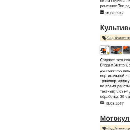
95 см Глубина о
ременное Тип ред
18.08.2017
Культива
Сад, благоустр
Садовая техника
Briggs&Stratton
долговечностью.
вертикальной и 
транспортировку
во время работы.
тактный) Объем д
обработки: 30 с
18.08.2017
Мотокул
Сад, благоустр