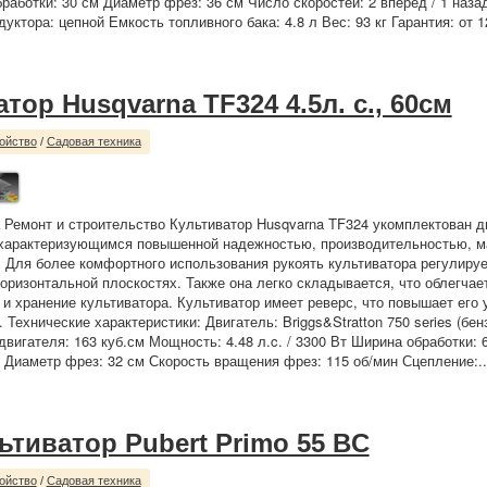
бработки: 30 см Диаметр фрез: 36 см Число скоростей: 2 вперед / 1 наза
уктора: цепной Емкость топливного бака: 4.8 л Вес: 93 кг Гарантия: от 1
тор Husqvarna TF324 4.5л. с., 60см
ойство
/
Садовая техника
 Ремонт и строительство Культиватор Husqvarna TF324 укомплектован 
, характеризующимся повышенной надежностью, производительностью, 
 Для более комфортного использования рукоять культиватора регулируе
горизонтальной плоскостях. Также она легко складывается, что облегчае
 и хранение культиватора. Культиватор имеет реверс, что повышает его
 Технические характеристики: Двигатель: Briggs&Stratton 750 series (бен
вигателя: 163 куб.см Мощность: 4.48 л.c. / 3300 Вт Ширина обработки: 
м Диаметр фрез: 32 см Скорость вращения фрез: 115 об/мин Сцепление:.
ьтиватор Pubert Primo 55 BC
ойство
/
Садовая техника