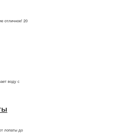
ие отличное! 20
ает воду с
ты
от лопаты до