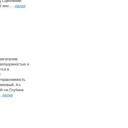
д Сцепление:
2 мес....
далее
двигателем
малошумностью и
тся в
т
 управляемость
зиновый, 4-х
60 см Глубина
..
далее