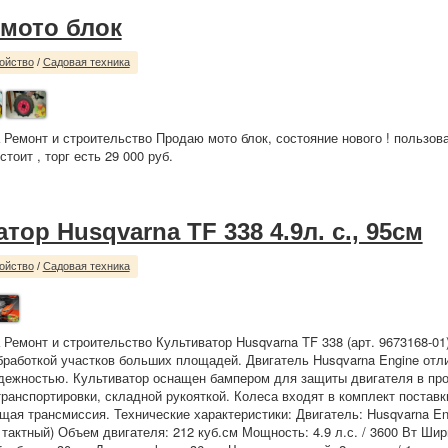
мото блок
ойство
/
Садовая техника
 Ремонт и строительство Продаю мото блок, состояние нового ! пользова
стоит , торг есть 29 000 руб.
тор Husqvarna TF 338 4.9л. с., 95см
ойство
/
Садовая техника
 Ремонт и строительство Культиватор Husqvarna TF 338 (арт. 9673168-01
бработкой участков больших площадей. Двигатель Husqvarna Engine отл
дежностью. Культиватор оснащен бампером для защиты двигателя в пр
транспортировки, складной рукояткой. Колеса входят в комплект поставк
ая трансмиссия. Технические характеристики: Двигатель: Husqvarna En
 тактный) Объем двигателя: 212 куб.см Мощность: 4.9 л.с. / 3600 Вт Шир