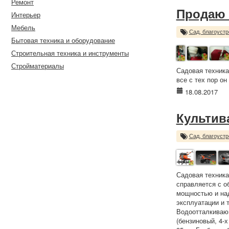
Ремонт
Продаю 
Интерьер
Мебель
Сад, благоустр
Бытовая техника и оборудование
Строительная техника и инструменты
Стройматериалы
Садовая техника
все с тех пор он 
18.08.2017
Культива
Сад, благоустр
Садовая техника
справляется с о
мощностью и на
эксплуатации и 
Водоотталкивающ
(бензиновый, 4-х