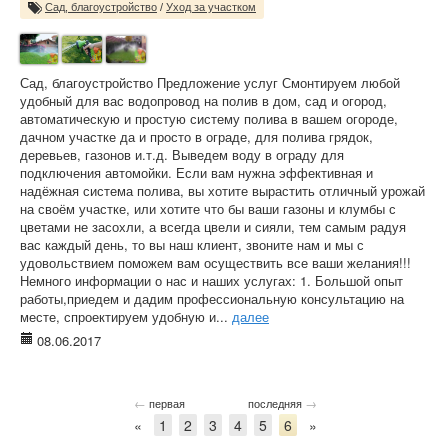
Сад, благоустройство
/
Уход за участком
Сад, благоустройство Предложение услуг Смонтируем любой
удобный для вас водопровод на полив в дом, сад и огород,
автоматическую и простую систему полива в вашем огороде,
дачном участке да и просто в ограде, для полива грядок,
деревьев, газонов и.т.д. Выведем воду в ограду для
подключения автомойки. Если вам нужна эффективная и
надёжная система полива, вы хотите вырастить отличный урожай
на своём участке, или хотите что бы ваши газоны и клумбы с
цветами не засохли, а всегда цвели и сияли, тем самым радуя
вас каждый день, то вы наш клиент, звоните нам и мы с
удовольствием поможем вам осуществить все ваши желания!!!
Немного информации о нас и наших услугах: 1. Большой опыт
работы,приедем и дадим профессиональную консультацию на
месте, спроектируем удобную и...
далее
08.06.2017
←
→
первая
последняя
«
1
2
3
4
5
6
»