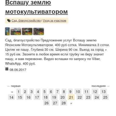
Вспашу землю
мотокультиватором
Сад, благоустройство
/
Уход за участком
Сад, благоустройство Предложение услуг Вспашу землю
Японским Мотокультиватором. 400 руб сотка. Минималка 3 сотки.
Целяк не пашу. Глубина 30 см. Ширина 90 см. Выезд за город +
15 руб км. Звоните в любое время если трубку не беру значит
пашу, и вам перезвоню. Видео вспашки по запросу по Viber,
WhatsApp. 400 руб.
08.06.2017
←
→
первая
последняя
«
1
2
3
4
5
6
7
8
9
10
11
12
13
14
15
16
17
18
19
20
21
22
23
24
25
26
27
28
»