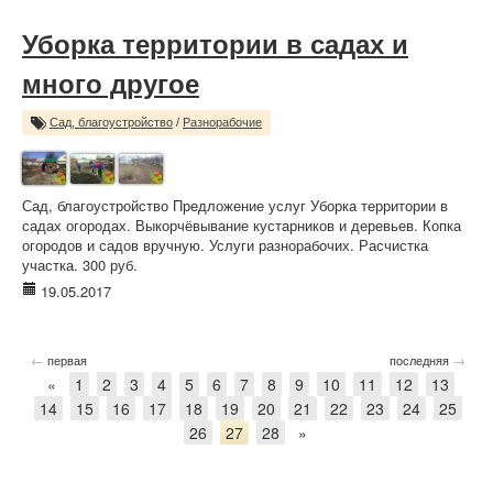
Уборка территории в садах и
много другое
Сад, благоустройство
/
Разнорабочие
Сад, благоустройство Предложение услуг Уборка территории в
садах огородах. Выкорчёвывание кустарников и деревьев. Копка
огородов и садов вручную. Услуги разнорабочих. Расчистка
участка. 300 руб.
19.05.2017
←
→
первая
последняя
«
1
2
3
4
5
6
7
8
9
10
11
12
13
14
15
16
17
18
19
20
21
22
23
24
25
26
27
28
»