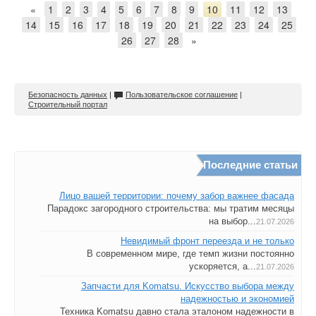
«
1
2
3
4
5
6
7
8
9
10
11
12
13
14
15
16
17
18
19
20
21
22
23
24
25
26
27
28
»
Безопасность данных
|
Пользовательское соглашение
|
Строительный портал
Последние статьи
Лицо вашей территории: почему забор важнее фасада
Парадокс загородного строительства: мы тратим месяцы
на выбор...
21.07.2026
Невидимый фронт переезда и не только
В современном мире, где темп жизни постоянно
ускоряется, а...
21.07.2026
Запчасти для Komatsu. Искусство выбора между
надежностью и экономией
Техника Komatsu давно стала эталоном надежности в