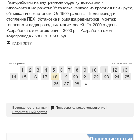
Разнорабочий на внутреннюю отделку новостроя -
гипсокартонные работы: Установка каркаса из профиля или бруса,
обшивка гипсокартоном. От 1500 р./день. - Водопровод и
отопление ПВХ: Установка и обвязка радиаторов, монтаж
тепловых и водопроводных магистралей. От 2000 р./день. -
Разработка схем отопления - 3000 р. - Разработка схем
водопровода - 5000 р. 1 500 руб.
27.06.2017
←
→
первая
последняя
«
1
2
3
4
5
6
7
8
9
10
11
12
13
14
15
16
17
18
19
20
21
22
23
24
25
26
27
28
»
Безопасность данных
|
Пользовательское соглашение
|
Строительный портал
Последние статьи