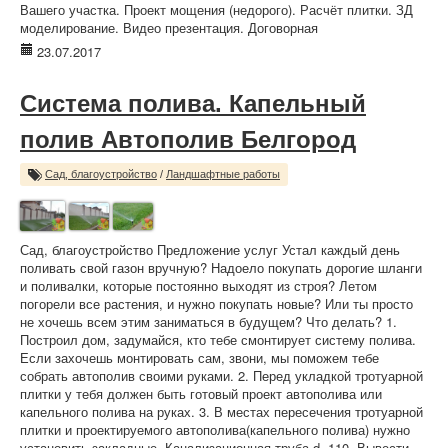
Вашего участка. Проект мощения (недорого). Расчёт плитки. ЗД
моделирование. Видео презентация. Договорная
23.07.2017
Система полива. Капельный
полив Автополив Белгород
Сад, благоустройство
/
Ландшафтные работы
Сад, благоустройство Предложение услуг Устал каждый день
поливать свой газон вручную? Надоело покупать дорогие шланги
и поливалки, которые постоянно выходят из строя? Летом
погорели все растения, и нужно покупать новые? Или ты просто
не хочешь всем этим заниматься в будущем? Что делать? 1.
Построил дом, задумайся, кто тебе смонтирует систему полива.
Если захочешь монтировать сам, звони, мы поможем тебе
собрать автополив своими руками. 2. Перед укладкой тротуарной
плитки у тебя должен быть готовый проект автополива или
капельного полива на руках. 3. В местах пересечения тротуарной
плитки и проектируемого автополива(капельного полива) нужно
установить закладные. Канализационная труба d=110. Вывести