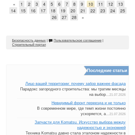
«
1
2
3
4
5
6
7
8
9
10
11
12
13
14
15
16
17
18
19
20
21
22
23
24
25
26
27
28
»
Безопасность данных
|
Пользовательское соглашение
|
Строительный портал
Последние статьи
Лицо вашей территории: почему забор важнее фасада
Парадокс загородного строительства: мы тратим месяцы
на выбор...
21.07.2026
Невидимый фронт переезда и не только
В современном мире, где темп жизни постоянно
ускоряется, а...
21.07.2026
Запчасти для Komatsu. Искусство выбора между
надежностью и экономией
Техника Komatsu давно стала эталоном надежности в