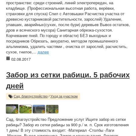
пространстве: среди строений, линий электропередач, на
кладбище. (Профессиональная высотная работа, верёвки,
страховки для спуска) Спил с Автовышки Расчистка участка от
древесно кустарниковой растительности, зарослей) Удаление,
упавших, аварийных(сухих, после бури) деревьев Вывоз остатков,
дров и всяческого мусора) Санитарная обрезка-сухостоя.
Корчевание пней. По городу и области) БЕЗ выходных и
посредников Обрезать, аккуратно, методом промышленного
альпинизма, удалить частями , очистка от зарослей, расчистить,
сухое, гнилое,...
далее
02.08.2017
Забор из сетки рабици. 5 рабочих
дней
Сад, благоустройство
/
Уход за участком
Сад, благоустройство Предложение услуг Ищите забор из сетки
рабицы? Забор из сетки рабицы за 900 р./ м. п. Срок изготовления
1 день! В эту стоимость входит: -Материал -Столбы -Лаги
-Монтаж -Выезд замерщика -Замер и консультация -Договор