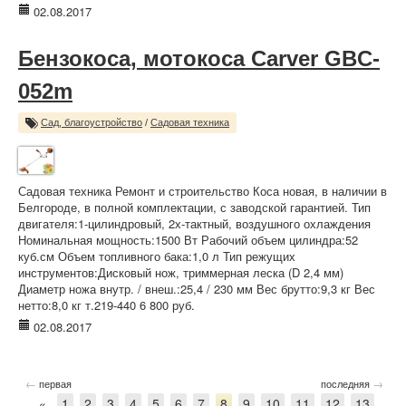
02.08.2017
Бензокоса, мотокоса Carver GBC-
052m
Сад, благоустройство
/
Садовая техника
Садовая техника Ремонт и строительство Коса новая, в наличии в
Белгороде, в полной комплектации, с заводской гарантией. Тип
двигателя:1-цилиндровый, 2х-тактный, воздушного охлаждения
Номинальная мощность:1500 Вт Рабочий объем цилиндра:52
куб.см Объем топливного бака:1,0 л Тип режущих
инструментов:Дисковый нож, триммерная леска (D 2,4 мм)
Диаметр ножа внутр. / внеш.:25,4 / 230 мм Вес брутто:9,3 кг Вес
нетто:8,0 кг т.219-440 6 800 руб.
02.08.2017
←
→
первая
последняя
«
1
2
3
4
5
6
7
8
9
10
11
12
13