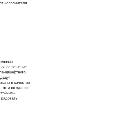
от исполнителя
зеленые
бычное решение
ь ландшафтного
идадут
ованы в качестве
так и на здании.
стойчивы,
 радовать