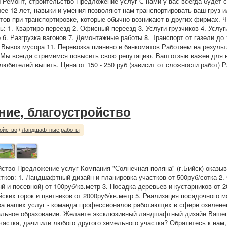
 Ремонт, строительство Предложение услуг С нами у вас всегда будет с
ее 12 лет, навыки и умения позволяют нам транспортировать ваш груз и
тов при транспортировке, которые обычно возникают в других фирмах. 
ь: 1. Квартиро-переезд 2. Офисный переезд 3. Услуги грузчиков 4. Услуг
 6. Разгрузка вагонов 7. Демонтажные работы 8. Транспорт от газели до 
. Вывоз мусора 11. Перевозка пианино и банкоматов Работаем на результ
 Мы всегда стремимся повысить свою репутацию. Ваш отзыв важен для 
любителей выпить. Цена от 150 - 250 руб (зависит от сложности работ) Р
ние, благоустройство
ойство
/
Ландшафтные работы
йство Предложение услуг Компания "Солнечная поляна" (г.Бийск) оказыв
тков: 1. Ландшафтный дизайн и планировка участков от 500руб/сотка 2.
й и посевной) от 100руб/кв.метр 3. Посадка деревьев и кустарников от 2
ских горок и цветников от 2000руб/кв.метр 5. Реализация посадочного 
ва наших услуг - команда профессионалов работающих в сфере озеленен
льное образование. Желаете эксклюзивный ландшафтный дизайн Вашег
частка, дачи или любого другого земельного участка? Обратитесь к на