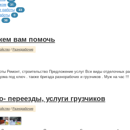
тком
31
 работы
43
аботы
0
е
38
ем вам помочь
ойство
/
Разнорабочие
ты Ремонт, строительство Предложение услуг Все виды отделочных раб
ома под ключ . также бригада разнорабочих и грузчиков . Муж на час !!! 
о- переезды, услуги грузчиков
ойство
/
Разнорабочие