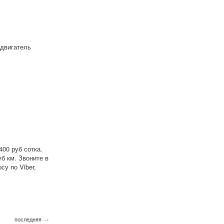
 двигатель
00 руб сотка.
б км. Звоните в
су по Viber,
→
последняя