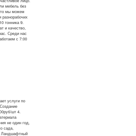
частливое лицо.
ли мебель без
Что мы можем
и разнорабочих
10 тонника 9.
ат и качество,
нас. Среди нас
аботаем с 7:00
ает услуги по
 Создание
00руб/шт 4.
материала
ия не один год,
о сада,
м, Ландшафтный