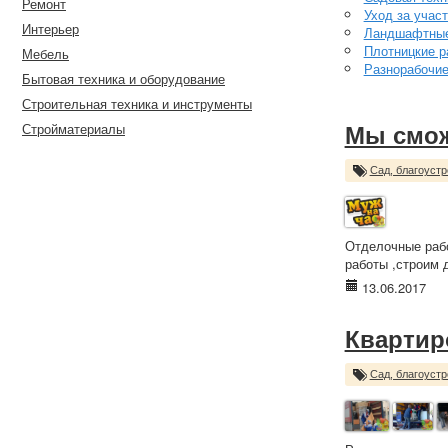
Ремонт
Уход за учас
Интерьер
Ландшафтные
Плотницкие р
Мебель
Разнорабочи
Бытовая техника и оборудование
Строительная техника и инструменты
Стройматериалы
Мы смож
Сад, благоустр
Отделочные рабо
работы ,строим д
13.06.2017
Квартир
Сад, благоустр