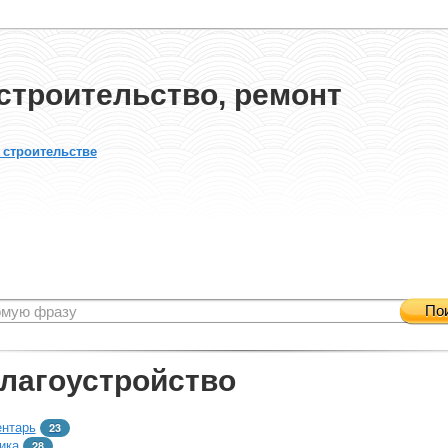
строительство, ремонт
 строительстве
По
благоустройство
ентарь
23
ика
28