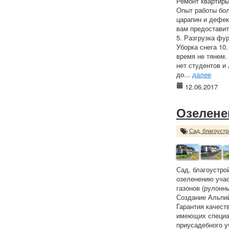
Ремонт квартиры
Опыт работы бол
царапин и дефек
вам предоставит
5. Разгрузка фур
Уборка снега 10
время не тянем.
нет студентов и 
до...
далее
12.06.2017
Озелене
Сад, благоустр
Сад, благоустро
озеленению учас
газонов (рулонны
Создание Альпий
Гарантия качест
имеющих специа
приусадебного у