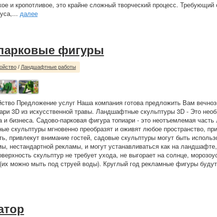
кое и кропотливое, это крайне сложный творческий процесс. Требующий 
уса,...
далее
парковые фигуры
ойство
/
Ландшафтные работы
йство Предложение услуг Наша компания готова предложить Вам вечно
ари 3D из искусственной травы. Ландшафтные скульптуры 3D - Это нео
а и бизнеса. Садово-парковая фигура топиари - это неотъемлемая част
ные скульптуры мгновенно преобразят и оживят любое пространство, пр
ь, привлекут внимание гостей, садовые скульптуры могут быть использ
ы, нестандартной рекламы, и могут устанавливаться как на ландшафте, 
верхность скульптур не требует ухода, не выгорает на солнце, морозоу
(их можно мыть под струей воды). Круглый год рекламные фигуры будут
атор