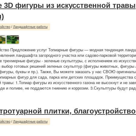
 3D фигуры из искусственной травы
)
ойство
/
Ландшафтные работы
ойство Предложение услуг Топиарные фигуры — модная тенденция ланд
ивления ландшафта загородного участка или садово-парковой территори
е трехмерные фигуры - зеленые скульптуры, с исполнением из искусств
й выбор готовых решений зеленых скульптур (фигуры животных, фигуры
фигуры, буквы и пр.). Также, Вы можете заказать у нас СВОЮ оригинал
опиарных фигур для сада, парка или детских площадок. Преимущества 
 травы: 1.Топиар фигуры из искусственного газона не высохнут и не зав
де и поливе, не поддаются гниению и коррозии. 3.Скульптуры будут рад
 тротуарной плитки, благоустройство
ойство
/
Ландшафтные работы