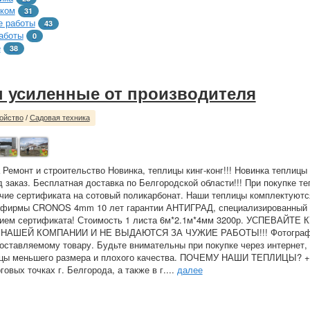
тком
31
 работы
43
аботы
0
е
38
 усиленные от производителя
ойство
/
Садовая техника
 Ремонт и строительство Новинка, теплицы кинг-конг!!! Новинка теплицы
д заказ. Бесплатная доставка по Белгородской области!!! При покупке т
чие сертификата на сотовый поликарбонат. Наши теплицы комплектуют
 фирмы СRONOS 4mm 10 лет гарантии АНТИГРАД, специализированный 
чием сертификата! Стоимость 1 листа 6м*2.1м*4мм 3200р. УСПЕВАЙТЕ 
НАШЕЙ КОМПАНИИ И НЕ ВЫДАЮТСЯ ЗА ЧУЖИЕ РАБОТЫ!!! Фотогра
оставляемому товару. Будьте внимательны при покупке через интернет,
ицы меньшего размера и плохого качества. ПОЧЕМУ НАШИ ТЕПЛИЦЫ? 
говых точках г. Белгорода, а также в г....
далее