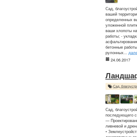
Сад, благоустро
вашей территори
определенных вы
уложенной плитк
ваши хлопоты на
работы; - укладк
асфальтирование
бетонные работы
рулонных...
дал
24.06.2017
Ландша
Сад, благоустр
Сад, благоустро
последующего с
— Проектировани
ливневой и дрен
• Землеустройст
декоративных ог