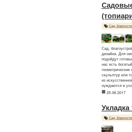
Садовые
(топиари
Сад, благоустр
Сад, благоустр
дизайна. Для ож
подойдут готовы
нас есть богаты
геометрические 
скульптур или т
из искусственной
нуждаются в ухо
25.06.2017
Укладка
Сад, благоустр