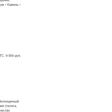
ов • Камень •
С. 9 500 руб.
 Полноценный
ия (телега,
чество