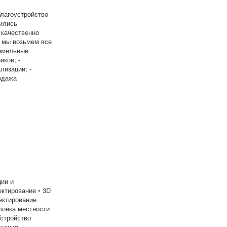
благоустройство
бились
 качественно
, мы возьмем все
земельные
иков; -
лизации; -
одажа
ции и
тирование • 3D
ектирование
лонка местности
Устройство
щения,