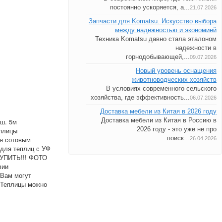
постоянно ускоряется, а...
21.07.2026
Запчасти для Komatsu. Искусство выбора
между надежностью и экономией
Техника Komatsu давно стала эталоном
надежности в
горнодобывающей,...
09.07.2026
Новый уровень оснащения
животноводческих хозяйств
В условиях современного сельского
хозяйства, где эффективность...
06.07.2026
Доставка мебели из Китая в 2026 году
Доставка мебели из Китая в Россию в
 ш. 5м
2026 году - это уже не про
еплицы
поиск...
ся сотовым
26.04.2026
для теплиц с УФ
КУПИТЬ!!! ФОТО
фии
 Вам могут
+Теплицы можно