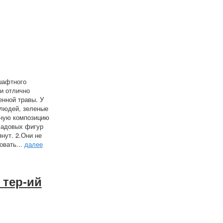
шафтного
и отлично
енной травы. У
 людей, зеленые
ьную композицию
садовых фигур
янут. 2.Они не
овать...
далее
 тер-ий