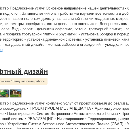
йство Предложение услуг Основное направление нашей деятельности - 
и под ключ. За многолетний опыт работы мы изучили все тонкости и до
сот в нашем нелегком деле. у нас за спиной тысячи квадратных метров
и, километры поребриков, сотни довольных заказчиков. Доверьтесь нам
 себя. Виды работ: - демонтаж асфальта, бетона, тротуарной плитки; - 
а и продажа тротуарной плитки и брусчатки; - установка бордюр и поребр
 территорий; - установка дренажной системы; - установка ливневой кана
; - ландшафтный дизайн; - монтаж заборов и ограждений; - укладка и пр
ее
фтный дизайн
ойство
/
Ландшафтные работы
йство Предложение услуг комплекс услуг от проектирования до реализа
опровождения: • ПРОЕКТИРОВАНИЕ ЛАНДШАФТА • Архитектурное проек
е • Проектирование Систем Встроенного Автоматического Полива • Про
ажной систем • РЕАЛИЗАЦИЯ • Нивелирование • Террасирование, разук
во • Устройство Систем Встроенного Автоматического Полива (СВАП) • 
ородов • Изготовление водопадов, водоемов, декоративных дорожек, мо