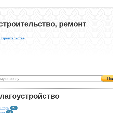
строительство, ремонт
 строительстве
По
благоустройство
ентарь
23
ика
28