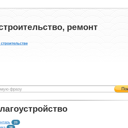
строительство, ремонт
 строительстве
По
благоустройство
ентарь
23
ика
28