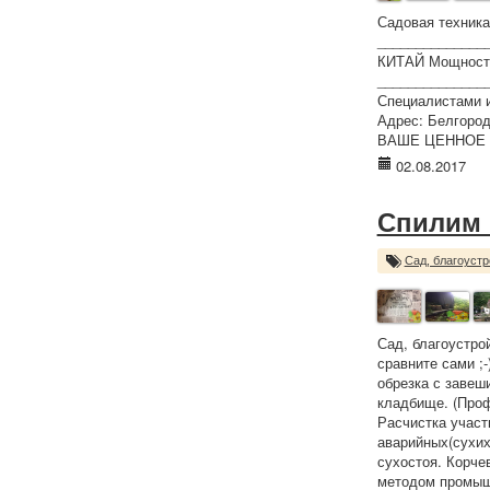
Садовая техника
_______________
КИТАЙ Мощность
______________
Специалистами и
Адрес: Белгород
ВАШЕ ЦЕННОЕ 
02.08.2017
Спилим 
Сад, благоустр
Сад, благоустро
сравните сами ;
обрезка с завеш
кладбище. (Проф
Расчистка участ
аварийных(сухих
сухостоя. Корче
методом промышл