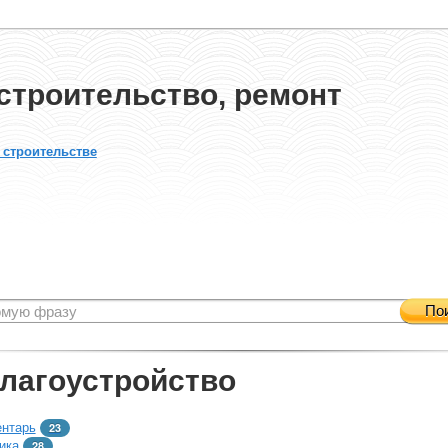
строительство, ремонт
 строительстве
По
благоустройство
ентарь
23
ика
28