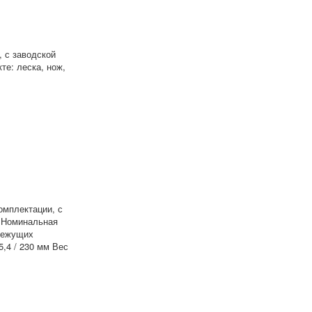
, с заводской
те: леска, нож,
омплектации, с
я Номинальная
 режущих
5,4 / 230 мм Вес