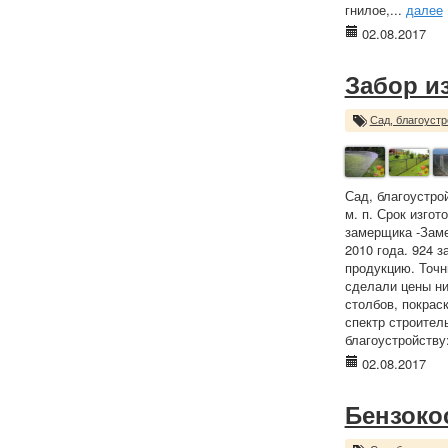
гнилое,...
далее
02.08.2017
Забор из
Сад, благоустр
Сад, благоустро
м. п. Срок изго
замерщика -Заме
2010 года. 924 
продукцию. Точн
сделали цены ни
столбов, покрас
спектр строител
благоустройству:
02.08.2017
Бензокос