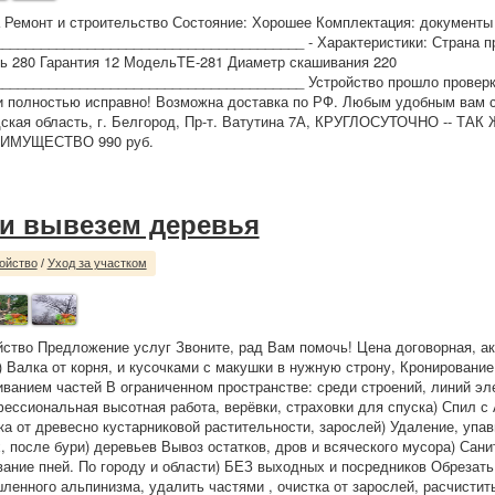
 Ремонт и строительство Состояние: Хорошее Комплектация: документы 
_______________________________________ - Характеристики: Страна 
 280 Гарантия 12 МодельTE-281 Диаметр скашивания 220
________________________________________ Устройство прошло провер
 полностью исправно! Возможна доставка по РФ. Любым удобным вам с
ская область, г. Белгород, Пр-т. Ватутина 7А, КРУГЛОСУТОЧНО -- ТА
ИМУЩЕСТВО 990 руб.
и вывезем деревья
ойство
/
Уход за участком
йство Предложение услуг Звоните, рад Вам помочь! Цена договорная, ак
-) Валка от корня, и кусочками с макушки в нужную строну, Кронировани
иванием частей В ограниченном пространстве: среди строений, линий эл
ессиональная высотная работа, верёвки, страховки для спуска) Спил с
ка от древесно кустарниковой растительности, зарослей) Удаление, упа
, после бури) деревьев Вывоз остатков, дров и всяческого мусора) Сани
вание пней. По городу и области) БЕЗ выходных и посредников Обрезать,
енного альпинизма, удалить частями , очистка от зарослей, расчистить