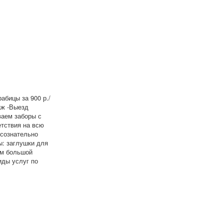
абицы за 900 р./
аж -Выезд
ваем заборы с
етствия на всю
 сознательно
ы: заглушки для
ем большой
иды услуг по