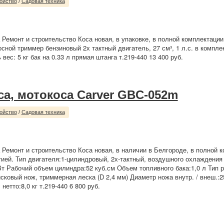
ойство
/
Садовая техника
 Ремонт и строительство Коса новая, в упаковке, в полной комплектации
сной триммер бензиновый 2х тактный двигатель, 27 см³, 1 л.с. в комплек
вес: 5 кг бак на 0.33 л прямая штанга т.219-440 13 400 руб.
са, мотокоса Carver GBC-052m
ойство
/
Садовая техника
 Ремонт и строительство Коса новая, в наличии в Белгороде, в полной к
тией. Тип двигателя:1-цилиндровый, 2х-тактный, воздушного охлаждени
т Рабочий объем цилиндра:52 куб.см Объем топливного бака:1,0 л Тип
сковый нож, триммерная леска (D 2,4 мм) Диаметр ножа внутр. / внеш.:2
 нетто:8,0 кг т.219-440 6 800 руб.