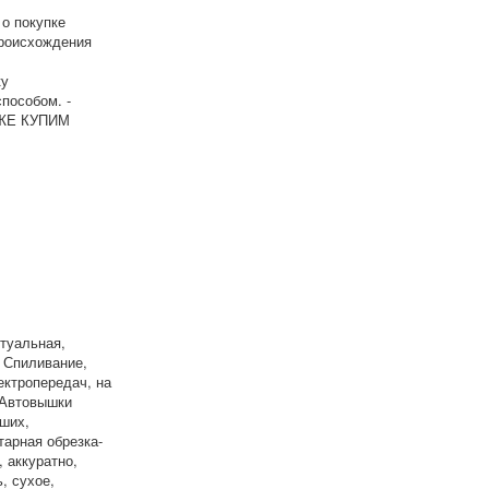
о покупке
происхождения
ку
пособом. -
К ЖЕ КУПИМ
туальная,
е Спиливание,
ектропередач, на
 Автовышки
вших,
тарная обрезка-
 аккуратно,
, сухое,