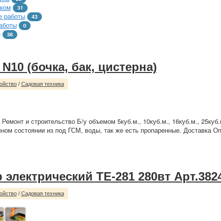
тком
31
 работы
43
аботы
0
е
38
N10 (бочка, бак, цистерна)
ойство
/
Садовая техника
Ремонт и строительство Б/у объемом 5куб.м., 10куб.м., 16куб.м., 25куб.м
ичном состоянии из под ГСМ, воды, так же есть пропаренные. Доставка О
 электрический TE-281 280вт Арт.382
ойство
/
Садовая техника