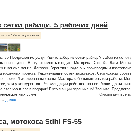
 сетки рабици. 5 рабочих дней
ойство
/
Уход за участком
йство Предложение услуг Ищите забор из сетки рабицы? Забор из сетки р
товления 1 день! В эту стоимость входит: -Материал -Столбы -Лаги -Монт
р и консультация -Договор -Гарантия 2 года Мы производим и изготавли
завершенных проекта! Рекомендации сотен заказчиков. Сертификат соотв
ые сроки! Фиксированные цены. Мастера с большим опытом работы. Мы
же, чем у конкурентов. Рекомендации работают на нас! Акция до пятниц
ка столбов и лаг в подарок! Время акции ограничено! Звоните! Предлага
ьно-ремонтных услуг: _____________________________ Оказываем все в
...
далее
а, мотокоса Stihl FS-55