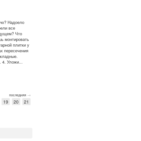
ную? Надоело
рели все
удущем? Что
шь монтировать
уарной плитки у
ах пересечения
акладные.
 4. Уложи...
→
последняя
19
20
21