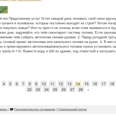
йство Предложение услуг Устал каждый день поливать свой газон вруч
е шланги и поливалки, которые постоянно выходят из строя? Летом пого
но покупать новые? Или ты просто не хочешь всем этим заниматься в б
роил дом, задумайся, кто тебе смонтирует систему полива. Если захоче
поможем тебе собрать автополив своими руками. 2. Перед укладкой трот
ь готовый проект автополива или капельного полива на руках. 3. В мест
ки и проектируемого автополива(капельного полива) нужно установить з
труба d=110. Вывести воду и 220 из здания, под отмосткой и заглушить.
4
5
6
7
8
9
10
11
12
13
14
15
16
17
18
22
23
24
25
26
27
28
»
анных
|
Пользовательское соглашение
|
Строительный портал