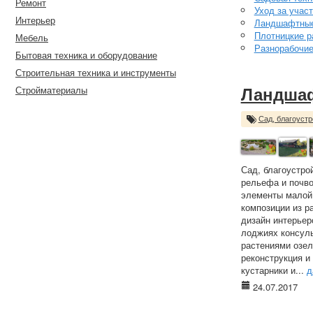
Ремонт
Уход за учас
Интерьер
Ландшафтные
Плотницкие р
Мебель
Разнорабочи
Бытовая техника и оборудование
Строительная техника и инструменты
Стройматериалы
Ландша
Сад, благоустр
Сад, благоустро
рельефа и почво
элементы малой 
композиции из р
дизайн интерьер
лоджиях консуль
растениями озел
реконструкция и
кустарники и...
д
24.07.2017