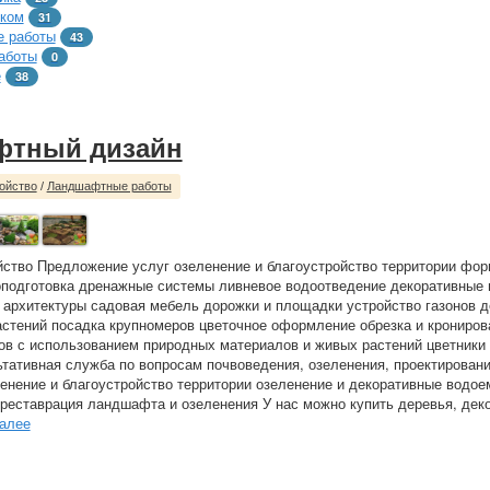
тком
31
 работы
43
аботы
0
е
38
фтный дизайн
ойство
/
Ландшафтные работы
йство Предложение услуг озеленение и благоустройство территории фо
подготовка дренажные системы ливневое водоотведение декоративные 
архитектуры садовая мебель дорожки и площадки устройство газонов 
астений посадка крупномеров цветочное оформление обрезка и крониров
ов с использованием природных материалов и живых растений цветники 
тативная служба по вопросам почвоведения, озеленения, проектировани
енение и благоустройство территории озеленение и декоративные водо
 реставрация ландшафта и озеленения У нас можно купить деревья, дек
алее