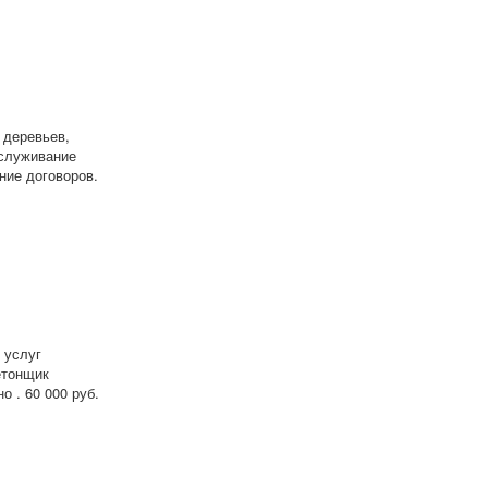
 деревьев,
бслуживание
ние договоров.
 услуг
етонщик
 . 60 000 руб.