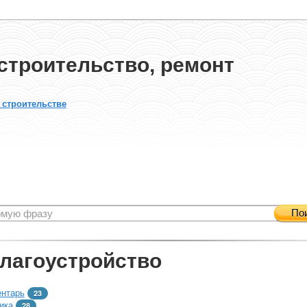
строительство, ремонт
 строительстве
По
благоустройство
ентарь
23
ика
28