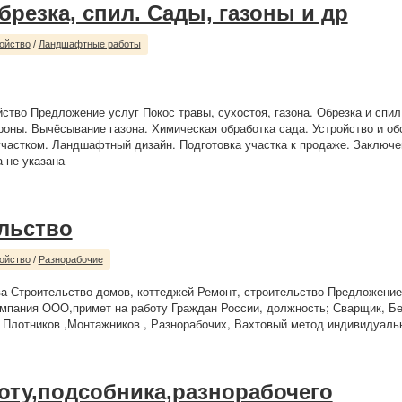
брезка, спил. Сады, газоны и др
ойство
/
Ландшафтные работы
йство Предложение услуг Покос травы, сухостоя, газона. Обрезка и спил
оны. Вычёсывание газона. Химическая обработка сада. Устройство и о
 участком. Ландшафтный дизайн. Подготовка участка к продаже. Заключе
 не указана
льство
ойство
/
Разнорабочие
а Строительство домов, коттеджей Ремонт, строительство Предложение
мпания ООО,примет на работу Граждан России, должность; Сварщик, Б
 Плотников ,Монтажников , Разнорабочих, Вахтовый метод индивидуально
оту,подсобника,разнорабочего