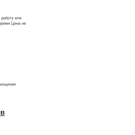
 работу или
время Цена не
 мощения
ив