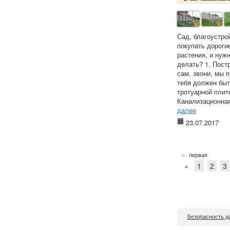
Сад, благоустро
покупать дороги
растения, и нуж
делать? 1. Пост
сам, звони, мы 
тебя должен быт
тротуарной плит
Канализационная 
далее
23.07.2017
←
первая
«
1
2
3
Безопасность д