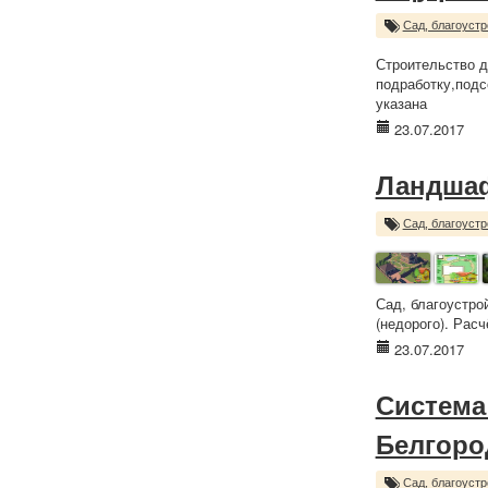
Сад, благоустр
Строительство д
подработку,подс
указана
23.07.2017
Ландша
Сад, благоустр
Сад, благоустро
(недорого). Рас
23.07.2017
Система
Белгоро
Сад, благоустр