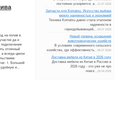
постоянно ускоряется, а...
21.07.2026
лива
Запчасти для Komatsu. Искусство выбора
между надежностью и экономией
Техника Komatsu давно стала эталоном
надежности в
горнодобывающей,...
09.07.2026
д на полив в
Новый уровень оснащения
участке да и
животноводческих хозяйств
ля подключения
В условиях современного сельского
ить отличный
хозяйства, где эффективность...
06.07.2026
 а всегда цвели
Доставка мебели из Китая в 2026 году
ольствием
Доставка мебели из Китая в Россию в
гах: 1. Большой
2026 году - это уже не про
удобную и...
поиск...
26.04.2026