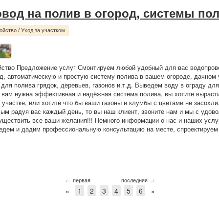
вод на полив в огород, системы по
ойство
/
Уход за участком
йство Предложение услуг Смонтируем любой удобный для вас водопрово
од, автоматическую и простую систему полива в вашем огороде, дачном 
, для полива грядок, деревьев, газонов и.т.д. Выведем воду в ограду д
 вам нужна эффективная и надёжная система полива, вы хотите выраст
 участке, или хотите что бы ваши газоны и клумбы с цветами не засохли,
мым радуя вас каждый день, то вы наш клиент, звоните нам и мы с удов
ществить все ваши желания!!! Немного информации о нас и наших услу
едем и дадим профессиональную консультацию на месте, спроектируем 
←
→
первая
последняя
«
1
2
3
4
5
6
»