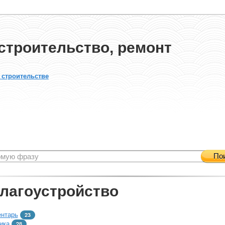
строительство, ремонт
 строительстве
По
благоустройство
ентарь
23
ика
28