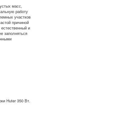
устых масс,
мальную работу
лемных участков
частой причиной
 естественный и
ее заполняться
анными
и Huter 350 Вт.