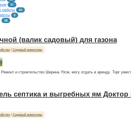
тком
31
 работы
43
аботы
0
е
38
чной (валик садовый) для газона
ойство
/
Садовый инвентарь
 Ремонт и строительство Ширина 70см, могу отдать в аренду. Торг умест
ель септика и выгребных ям Доктор
ойство
/
Садовый инвентарь