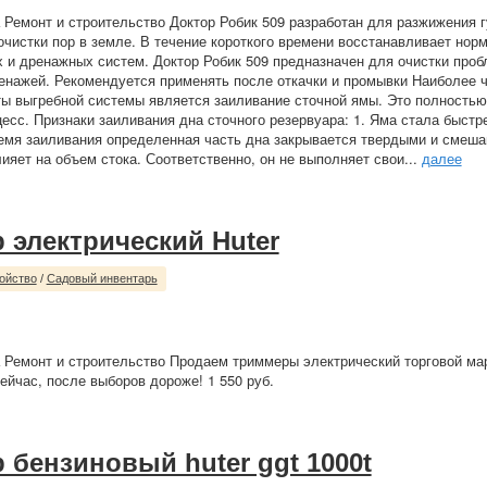
 Ремонт и строительство Доктор Робик 509 разработан для разжижения г
очистки пор в земле. В течение короткого времени восстанавливает нор
 и дренажных систем. Доктор Робик 509 предназначен для очистки проб
ренажей. Рекомендуется применять после откачки и промывки Наиболее 
ы выгребной системы является заиливание сточной ямы. Это полностью
есс. Признаки заиливания дна сточного резервуара: 1. Яма стала быстр
емя заиливания определенная часть дна закрывается твердыми и смеш
ияет на объем стока. Соответственно, он не выполняет свои...
далее
 электрический Huter
ойство
/
Садовый инвентарь
 Ремонт и строительство Продаем триммеры электрический торговой марк
ейчас, после выборов дороже! 1 550 руб.
 бензиновый huter ggt 1000t