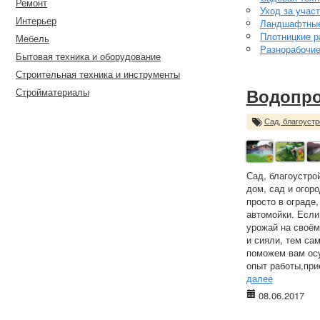
Ремонт
Уход за учас
Интерьер
Ландшафтные
Плотницкие р
Мебель
Разнорабочи
Бытовая техника и оборудование
Строительная техника и инструменты
Стройматериалы
Водопро
Сад, благоустр
Сад, благоустро
дом, сад и огор
просто в ограде
автомойки. Если
урожай на своём
и сияли, тем са
поможем вам осу
опыт работы,при
далее
08.06.2017