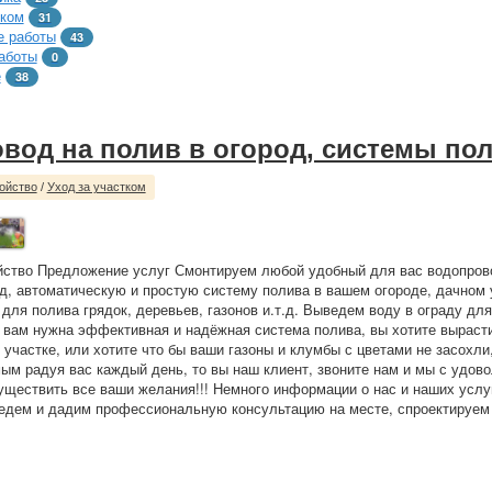
тком
31
 работы
43
аботы
0
е
38
вод на полив в огород, системы по
ойство
/
Уход за участком
йство Предложение услуг Смонтируем любой удобный для вас водопрово
од, автоматическую и простую систему полива в вашем огороде, дачном 
, для полива грядок, деревьев, газонов и.т.д. Выведем воду в ограду д
 вам нужна эффективная и надёжная система полива, вы хотите выраст
 участке, или хотите что бы ваши газоны и клумбы с цветами не засохли,
мым радуя вас каждый день, то вы наш клиент, звоните нам и мы с удов
ществить все ваши желания!!! Немного информации о нас и наших услу
едем и дадим профессиональную консультацию на месте, спроектируем 