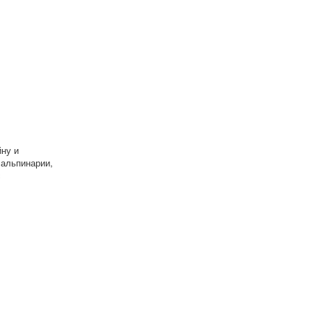
ну и
 альпинарии,
с