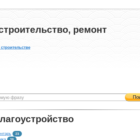
строительство, ремонт
 строительстве
По
благоустройство
ентарь
23
ика
28