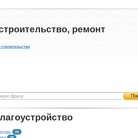
строительство, ремонт
 строительстве
По
благоустройство
ентарь
23
ика
28