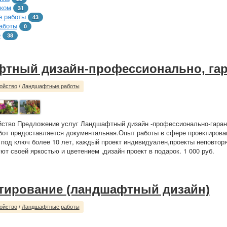
тком
31
 работы
43
аботы
0
е
38
тный дизайн-профессионально, гар
ойство
/
Ландшафтные работы
йство Предложение услуг Ландшафтный дизайн -профессионально-гаран
от предоставляется документальная.Опыт работы в сфере проектирова
 под ключ более 10 лет, каждый проект индивидуален,проекты неповтор
ют своей яркостью и цветением ,дизайн проект в подарок. 1 000 руб.
тирование (ландшафтный дизайн)
ойство
/
Ландшафтные работы