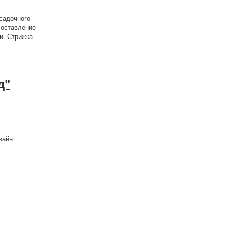
садочного
составление
и. Стрижка
д"
зайн