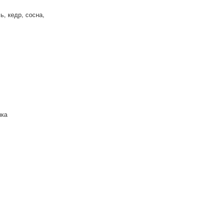
, кедр, сосна,
пка