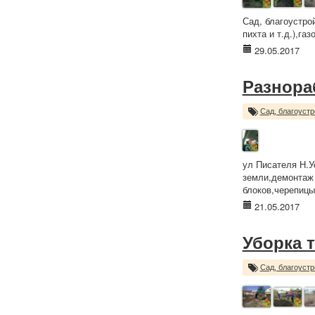
Сад, благоустро
пихта и т.д.),га
29.05.2017
Разнора
Сад, благоустр
ул Писателя Н.У
земли,демонтаж 
блоков,черепицы,
21.05.2017
Уборка 
Сад, благоустр