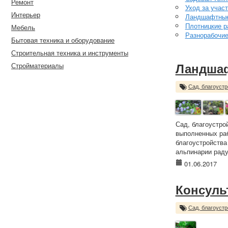
Ремонт
Уход за учас
Интерьер
Ландшафтные
Плотницкие р
Мебель
Разнорабочи
Бытовая техника и оборудование
Строительная техника и инструменты
Стройматериалы
Ландшаф
Сад, благоустр
Сад, благоустро
выполненных раб
благоустройства
альпинарии раду
01.06.2017
Консуль
Сад, благоустр