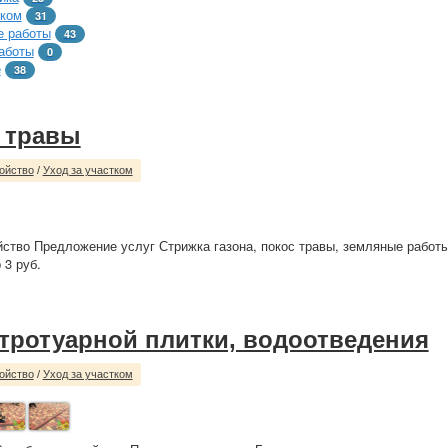
тком
31
 работы
43
аботы
0
е
38
 травы
ойство
/
Уход за участком
йство Предложение услуг Стрижка газона, покос травы, земляные работы.
 3 руб.
 тротуарной плитки, водоотведения
ойство
/
Уход за участком