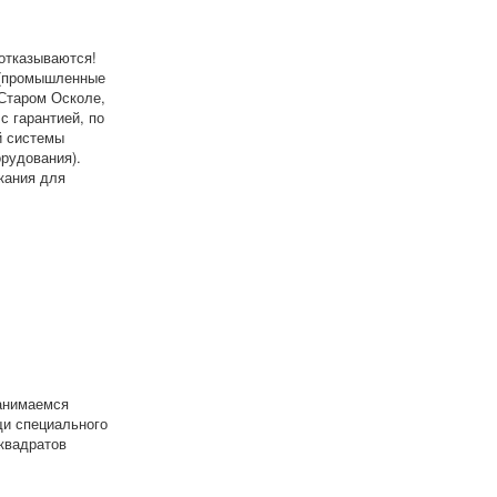
отказываются!
 (промышленные
 Старом Осколе,
с гарантией, по
й системы
рудования).
кания для
занимаемся
щи специального
 квадратов