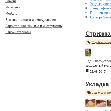
Ремонт
Уход за учас
Интерьер
Ландшафтные
Плотницкие р
Мебель
Разнорабочи
Бытовая техника и оборудование
Строительная техника и инструменты
Стройматериалы
Стрижка
Сад, благоустр
Сад, благоустро
квадратный метр
02.08.2017
Укладка
Сад, благоустр