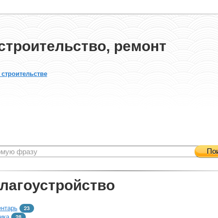
строительство, ремонт
 строительстве
По
благоустройство
ентарь
23
ика
28