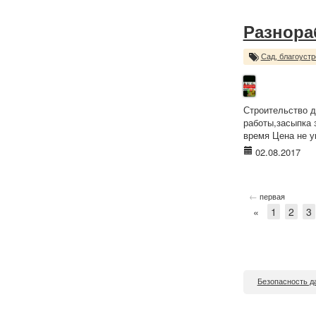
Разнора
Сад, благоустр
Строительство д
работы,засыпка 
время Цена не у
02.08.2017
←
первая
«
1
2
3
Безопасность д