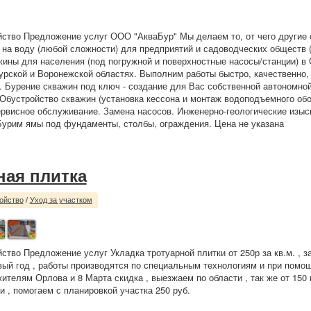
йство Предложение услуг ООО "АкваБур" Мы делаем то, от чего другие 
на воду (любой сложности) для предприятий и садоводческих обществ
жины для населения (под погружной и поверхностные насосы/станции) в
урской и Воронежской областях. Выполним работы быстро, качественно, 
 Бурение скважин под ключ - создание для Вас собственной автономно
Обустройство скважин (установка кессона и монтаж водоподъемного обо
ервисное обслуживание. Замена насосов. Инженерно-геологические изыс
Бурим ямы под фундаменты, столбы, ограждения. Цена не указана
ная плитка
ойство
/
Уход за участком
йство Предложение услуг Укладка тротуарной плитки от 250р за кв.м. , 
вый год , работы производятся по специальным технологиям и при помо
жителям Орлова и 8 Марта скидка , выезжаем по области , так же от 150
и , помогаем с планировкой участка 250 руб.