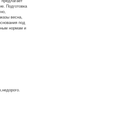
 предлагает
ие. Подготовка
но,
казы весна,
снования под
ьным нормам и
,недорого.