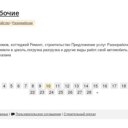
бочие
ойство
/
Разнорабочие
омов, коттеджей Ремонт, строительство Предложение услуг Разнорабо
земли в цоколь,погрузка разгрузка и другие виды работ.свой автомобиль
казана
4
5
6
7
8
9
10
11
12
13
14
15
16
17
18
22
23
24
25
26
27
28
»
анных
|
Пользовательское соглашение
|
Строительный портал