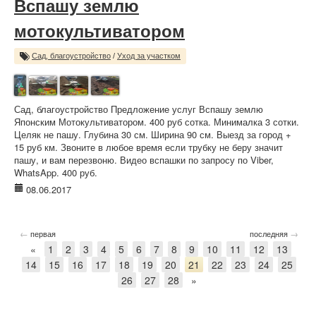
Вспашу землю
мотокультиватором
Сад, благоустройство
/
Уход за участком
Сад, благоустройство Предложение услуг Вспашу землю
Японским Мотокультиватором. 400 руб сотка. Минималка 3 сотки.
Целяк не пашу. Глубина 30 см. Ширина 90 см. Выезд за город +
15 руб км. Звоните в любое время если трубку не беру значит
пашу, и вам перезвоню. Видео вспашки по запросу по Viber,
WhatsApp. 400 руб.
08.06.2017
←
→
первая
последняя
«
1
2
3
4
5
6
7
8
9
10
11
12
13
14
15
16
17
18
19
20
21
22
23
24
25
26
27
28
»