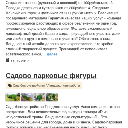
Создание газонов (рулонный и посевной) от 100руб/кв.метр 3.
Посадка деревьев и кустарников от 200руб/шт 4. Создание
Альпийских горок и цветников от 2000руб/кв.метр 5. Реализация
посадочного материала Гарантия качества наших услуг - команда
профессионалов работающих в сфере озеленения не один год,
имеющих специальное образование. Желаете эксклюзивный
ландшафтный дизайн Вашего сада, приусадебного участка, дачи
или любого другого земельного участка? Обратитесь к нам,
Ландшафтный дизайн дело тонкое и кропотливое, это крайне
сложный творческий процесс. Требующий от исполнителя
эстетического вкуса,...
далее
11.06.2017
Садово парковые фигуры
Сад, благоустройство
/
Ландшафтные работы
Сад, благоустройство Предложение услуг Наша компания готова
предложить Вам вечнозеленые скульптуры топиари 3D из
искусственной травы. Ландшафтные скульптуры 3D - Это
необычное решение для города, дома и бизнеса. Садово-парковая
фигура топиари - это неотъемлемая часть ландшафтного