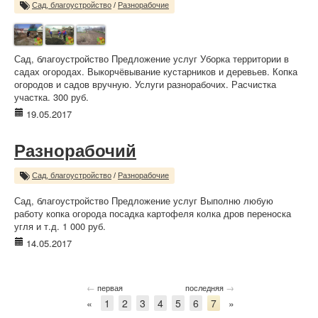
Сад, благоустройство
/
Разнорабочие
Сад, благоустройство Предложение услуг Уборка территории в
садах огородах. Выкорчёвывание кустарников и деревьев. Копка
огородов и садов вручную. Услуги разнорабочих. Расчистка
участка. 300 руб.
19.05.2017
Разнорабочий
Сад, благоустройство
/
Разнорабочие
Сад, благоустройство Предложение услуг Выполню любую
работу копка огорода посадка картофеля колка дров переноска
угля и т.д. 1 000 руб.
14.05.2017
←
→
первая
последняя
«
1
2
3
4
5
6
7
»