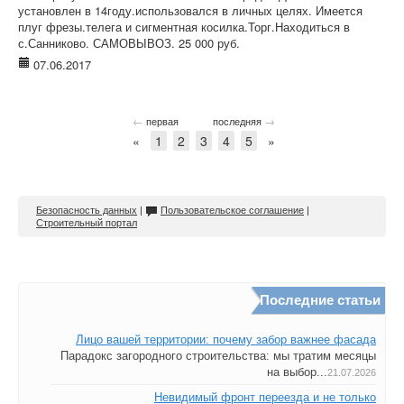
установлен в 14году.использовался в личных целях. Имеется
плуг фрезы.телега и сигментная косилка.Торг.Находиться в
с.Санниково. САМОВЫВОЗ. 25 000 руб.
07.06.2017
←
→
первая
последняя
«
1
2
3
4
5
»
Безопасность данных
|
Пользовательское соглашение
|
Строительный портал
Последние статьи
Лицо вашей территории: почему забор важнее фасада
Парадокс загородного строительства: мы тратим месяцы
на выбор...
21.07.2026
Невидимый фронт переезда и не только