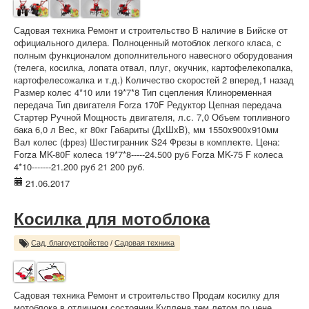
Садовая техника Ремонт и строительство В наличие в Бийске от
официального дилера. Полноценный мотоблок легкого класа, с
полным функционалом дополнительного навесного оборудования
(телега, косилка, лопата отвал, плуг, окучник, картофелекопалка,
картофелесожалка и т.д.) Количество скоростей 2 вперед,1 назад
Размер колес 4*10 или 19*7*8 Тип сцепления Клиноременная
передача Тип двигателя Forza 170F Редуктор Цепная передача
Стартер Ручной Мощность двигателя, л.с. 7,0 Объем топливного
бака 6,0 л Вес, кг 80кг Габариты (ДхШхВ), мм 1550x900x910мм
Вал колес (фрез) Шестигранник S24 Фрезы в комплекте. Цена:
Forza MK-80F колеса 19*7*8-----24.500 руб Forza MK-75 F колеса
4*10-------21.200 руб 21 200 руб.
21.06.2017
Косилка для мотоблока
Сад, благоустройство
/
Садовая техника
Садовая техника Ремонт и строительство Продам косилку для
мотоблока,в отличном состоянии.Куплена тем летом по цене