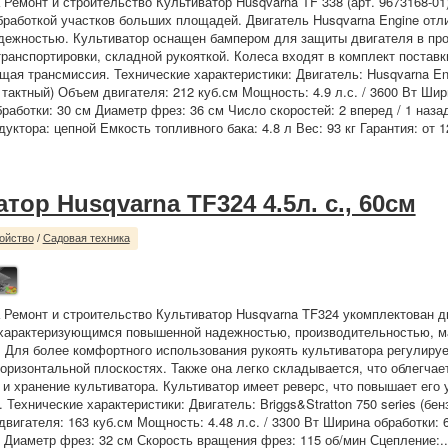
 Ремонт и строительство Культиватор Husqvarna TF 338 (арт. 9673168-01
бработкой участков больших площадей. Двигатель Husqvarna Engine отл
дежностью. Культиватор оснащен бампером для защиты двигателя в пр
транспортировки, складной рукояткой. Колеса входят в комплект поставк
ая трансмиссия. Технические характеристики: Двигатель: Husqvarna En
 тактный) Объем двигателя: 212 куб.см Мощность: 4.9 л.с. / 3600 Вт Шир
бработки: 30 см Диаметр фрез: 36 см Число скоростей: 2 вперед / 1 наза
уктора: цепной Емкость топливного бака: 4.8 л Вес: 93 кг Гарантия: от 1
тор Husqvarna TF324 4.5л. с., 60см
ойство
/
Садовая техника
 Ремонт и строительство Культиватор Husqvarna TF324 укомплектован 
, характеризующимся повышенной надежностью, производительностью, 
 Для более комфортного использования рукоять культиватора регулируе
горизонтальной плоскостях. Также она легко складывается, что облегчае
 и хранение культиватора. Культиватор имеет реверс, что повышает его
 Технические характеристики: Двигатель: Briggs&Stratton 750 series (бен
вигателя: 163 куб.см Мощность: 4.48 л.c. / 3300 Вт Ширина обработки: 
м Диаметр фрез: 32 см Скорость вращения фрез: 115 об/мин Сцепление:.