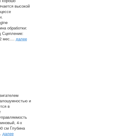
) хорошо
ичается высокой
оцессе
и.
gine
ина обработки:
д Сцепление:
2 мес....
далее
двигателем
малошумностью и
тся в
т
 управляемость
зиновый, 4-х
60 см Глубина
..
далее