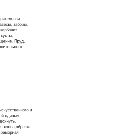
арительная
авесы, заборы,
карбонат.
 кусты,
ящение. Пруд,
роительного
искусственного и
ней единым
дохнуть.
 газона,обрезка
мраморная