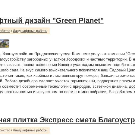
тный дизайн "Green Planet"
ойство
/
Ландшафтные работы
, благоустройство Предложение услуг Комплекс услуг от компании "Gree
агоустройству загородных участков,городских и частных территорий. В
ете заказать проект озеленения Вашего участка,мы поможем подобрать 
шего сада.На вкус самого взыскательного покупателя наш Садовый Цен
стения такие, как хвойные и лиственные крупномеры, бансаи, стрижен
й. Работа дизайнера сделает участок гармоничным, подчеркнет плюсы 
о совместит современные технологии с природой, эстетикой дизайна, д
у практичностью и искусством во всем его многообразии. Разработаем
ная плитка Экспресс смета Благоуст
ойство
/
Ландшафтные работы