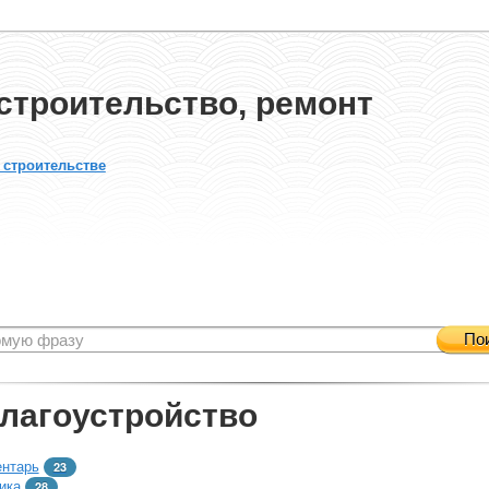
строительство, ремонт
 строительстве
По
благоустройство
ентарь
23
ика
28