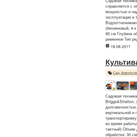
Садовая техника
справляется с о
мощностью и на
эксплуатации и 
Водоотталкивающ
(бензиновый, 4-х
95 см Глубина о
ременное Тип ред
18.08.2017
Культива
Сад, благоустр
Садовая техника
Briggs&Stratton
долговечностью.
вертикальной и 
транспортировку
во время работы.
тактный) Объем д
обработки: 30 с