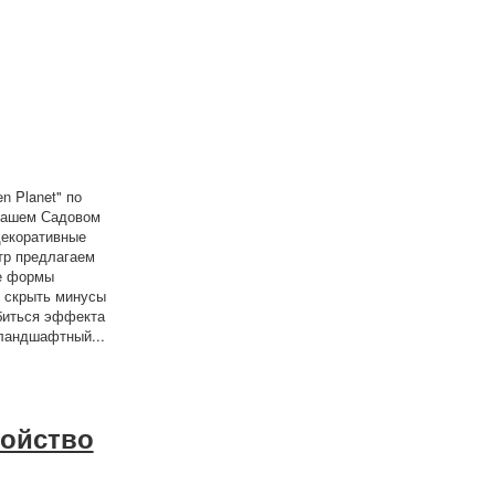
n Planet" по
 нашем Садовом
декоративные
тр предлагаем
ые формы
и скрыть минусы
обиться эффекта
 ландшафтный...
ройство