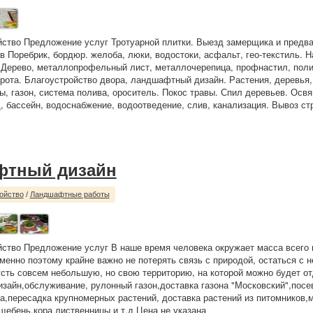
йство Предложение услуг Тротуарной плитки. Выезд замерщика и предв
ов Поребрик, бордюр. желоба, люки, водостоки, асфальт, гео-текстиль. Н
 Дерево, металлопрофельный лист, металлочерепица, профнастил, поли
орота. Благоустройство двора, ландшафтный дизайн. Растения, деревья,
ты, газон, система полива, ороситель. Покос травы. Спил деревьев. Осв
, бассейн, водоснабжение, водоотведение, слив, канализация. Вывоз ст
фтный дизайн
ойство
/
Ландшафтные работы
йство Предложение услуг В наше время человека окружает масса всего 
менно поэтому крайне важно не потерять связь с природой, остаться с 
сть совсем небольшую, но свою территорию, на которой можно будет от
айн,обслуживание, рулонный газон,доставка газона "Московский",посев
а,пересадка крупномерных растений, доставка растений из питомников,
щебень,кора лиственницы и т.д Цена не указана