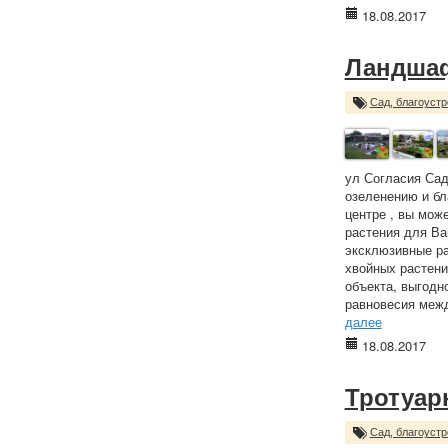
18.08.2017
Ландшаф
Сад, благоустр
ул Согласия Сад
озеленению и бл
центре , вы мож
растения для Ва
эксклюзивные ра
хвойных растени
объекта, выгодн
равновесия межд
далее
18.08.2017
Тротуар
Сад, благоустр