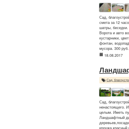
Сад, благоустро
смета за 12 час
шатры, беседки.
Ворота и авто в
кустарники, цве
фонтан, водопад
мусора. 300 руб.
18.08.2017
Ландша
Сад, благоустр
Сад, благоустро
ненастоящего. И
целым. Иметь пу
Ландшафтный диз
деревьев,посадк
крошка,красный 