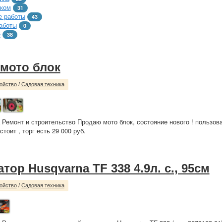
тком
31
 работы
43
аботы
0
е
38
мото блок
ойство
/
Садовая техника
 Ремонт и строительство Продаю мото блок, состояние нового ! пользова
стоит , торг есть 29 000 руб.
тор Husqvarna TF 338 4.9л. с., 95см
ойство
/
Садовая техника