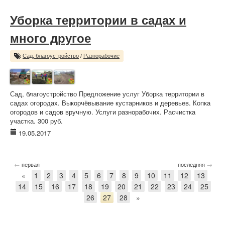
Уборка территории в садах и
много другое
Сад, благоустройство
/
Разнорабочие
Сад, благоустройство Предложение услуг Уборка территории в
садах огородах. Выкорчёвывание кустарников и деревьев. Копка
огородов и садов вручную. Услуги разнорабочих. Расчистка
участка. 300 руб.
19.05.2017
←
→
первая
последняя
«
1
2
3
4
5
6
7
8
9
10
11
12
13
14
15
16
17
18
19
20
21
22
23
24
25
26
27
28
»