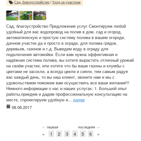
Сад, благоустройство
/
Уход за участком
Сад, благоустройство Предложение услуг Смонтируем любой
удобный для вас водопровод на полив в дом, сад и огород,
автоматическую и простую систему полива в вашем огороде,
дачном участке да и просто в ограде, для полива грядок,
деревьев, газонов и.т.д. Выведем воду в ограду для
подключения автомойки. Если вам нужна эффективная и
надёжная система полива, вы хотите вырастить отличный урожай
на своём участке, или хотите что бы ваши газоны и клумбы с
цветами не засохли, а всегда цвели и сияли, тем самым радуя
вас каждый день, то вы наш клиент, звоните нам и мы с
удовольствием поможем вам осуществить все ваши желания!!!
Немного информации о нас и наших услугах: 1. Большой опыт
работы,приедем и дадим профессиональную консультацию на
месте, спроектируем удобную и...
далее
08.06.2017
←
→
первая
последняя
«
1
2
3
4
5
6
»