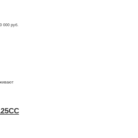
0 000 руб.
рживают
125CC