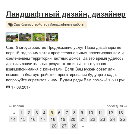
Ландшафтный дизайн, дизайнер
Сад, благоустройство
/
Ландшафтные работы
Сад, благоустройство Предложение услуг Наши дизайнеры не
первый год занимаются профессиональным проектированием и
озеленением территорий частных домов. За это время удалось
достичь значительных результатов и высокого уровня
взаимопонимания с клиентами. Если Вам нужен совет или
помощь в благоустройстве, проектировании будущего сада,
попробуйте обратится к нам. Будем рады Вам помочь! 1 500 руб.
17.08.2017
←
→
первая
последняя
«
1
2
3
4
5
6
7
8
9
10
11
12
13
14
15
16
17
18
19
20
21
22
23
24
25
26
27
28
»