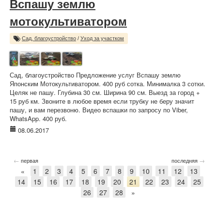
Вспашу землю
мотокультиватором
Сад, благоустройство
/
Уход за участком
Сад, благоустройство Предложение услуг Вспашу землю
Японским Мотокультиватором. 400 руб сотка. Минималка 3 сотки.
Целяк не пашу. Глубина 30 см. Ширина 90 см. Выезд за город +
15 руб км. Звоните в любое время если трубку не беру значит
пашу, и вам перезвоню. Видео вспашки по запросу по Viber,
WhatsApp. 400 руб.
08.06.2017
←
→
первая
последняя
«
1
2
3
4
5
6
7
8
9
10
11
12
13
14
15
16
17
18
19
20
21
22
23
24
25
26
27
28
»