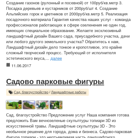
Создание газонов (рулонный и посевной) от 100руб/кв.метр 3.
Посадка деревьев и кустарников от 200руб/шт 4. Создание
Альпийских горок и цветников от 2000руб/кв.метр 5. Реализация
посадочного материала Гарантия качества наших услуг - команда
профессионалов работающих в сфере озеленения не один год,
имеющих специальное образование. Желаете эксклюзивный
ландшафтный дизайн Вашего сада, приусадебного участка, дачи
или любого другого земельного участка? Обратитесь к нам,
Ландшафтный дизайн дело тонкое и кропотливое, это крайне
сложный творческий процесс. Требующий от исполнителя
эстетического вкуса,...
далее
11.06.2017
Садово парковые фигуры
Сад, благоустройство
/
Ландшафтные работы
Сад, благоустройство Предложение услуг Наша компания готова
предложить Вам вечнозеленые скульптуры топиари 3D из
искусственной травы. Ландшафтные скульптуры 3D - Это
необычное решение для города, дома и бизнеса. Садово-парковая
фигура топиари - это неотъемлемая часть ландшафтного