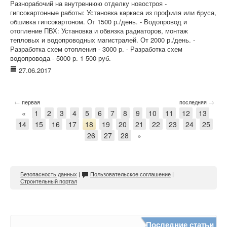
Разнорабочий на внутреннюю отделку новостроя -
гипсокартонные работы: Установка каркаса из профиля или бруса,
обшивка гипсокартоном. От 1500 р./день. - Водопровод и
отопление ПВХ: Установка и обвязка радиаторов, монтаж
тепловых и водопроводных магистралей. От 2000 р./день. -
Разработка схем отопления - 3000 р. - Разработка схем
водопровода - 5000 р. 1 500 руб.
27.06.2017
←
→
первая
последняя
«
1
2
3
4
5
6
7
8
9
10
11
12
13
14
15
16
17
18
19
20
21
22
23
24
25
26
27
28
»
Безопасность данных
|
Пользовательское соглашение
|
Строительный портал
Последние статьи