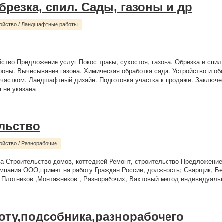
брезка, спил. Сады, газоны и др
ойство
/
Ландшафтные работы
йство Предложение услуг Покос травы, сухостоя, газона. Обрезка и спил
оны. Вычёсывание газона. Химическая обработка сада. Устройство и о
 участком. Ландшафтный дизайн. Подготовка участка к продаже. Заключе
 не указана
льство
ойство
/
Разнорабочие
а Строительство домов, коттеджей Ремонт, строительство Предложение
мпания ООО,примет на работу Граждан России, должность; Сварщик, Б
 Плотников ,Монтажников , Разнорабочих, Вахтовый метод индивидуально
оту,подсобника,разнорабочего