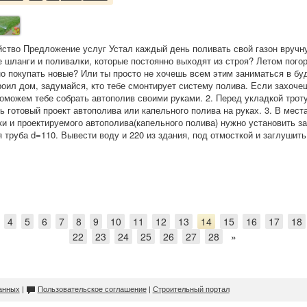
йство Предложение услуг Устал каждый день поливать свой газон вруч
е шланги и поливалки, которые постоянно выходят из строя? Летом пого
но покупать новые? Или ты просто не хочешь всем этим заниматься в б
роил дом, задумайся, кто тебе смонтирует систему полива. Если захоче
поможем тебе собрать автополив своими руками. 2. Перед укладкой трот
ь готовый проект автополива или капельного полива на руках. 3. В мест
ки и проектируемого автополива(капельного полива) нужно установить з
труба d=110. Вывести воду и 220 из здания, под отмосткой и заглушить.
4
5
6
7
8
9
10
11
12
13
14
15
16
17
18
22
23
24
25
26
27
28
»
анных
|
Пользовательское соглашение
|
Строительный портал