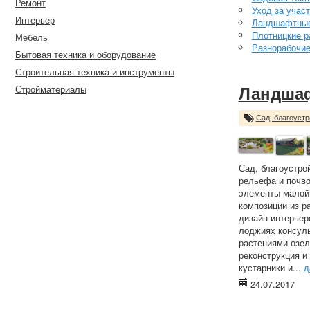
Ремонт
Уход за учас
Интерьер
Ландшафтные
Плотницкие р
Мебель
Разнорабочи
Бытовая техника и оборудование
Строительная техника и инструменты
Стройматериалы
Ландша
Сад, благоустр
Сад, благоустро
рельефа и почво
элементы малой 
композиции из р
дизайн интерьер
лоджиях консуль
растениями озел
реконструкция и
кустарники и...
д
24.07.2017