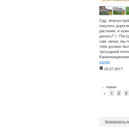
Сад, благоустро
покупать дороги
растения, и нуж
делать? 1. Пост
сам, звони, мы 
тебя должен быт
тротуарной плит
Канализационная 
далее
23.07.2017
←
первая
«
1
2
3
Безопасность д