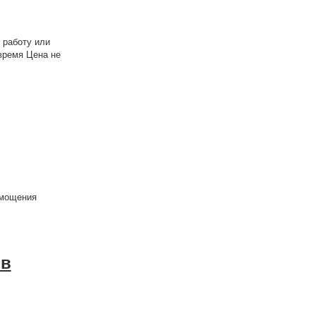
 работу или
время Цена не
 мощения
ив