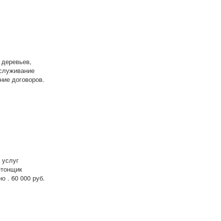
 деревьев,
бслуживание
ние договоров.
 услуг
етонщик
 . 60 000 руб.