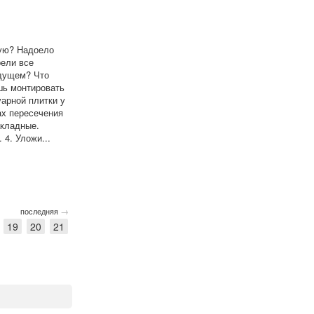
ную? Надоело
рели все
удущем? Что
шь монтировать
уарной плитки у
ах пересечения
акладные.
 4. Уложи...
→
последняя
19
20
21