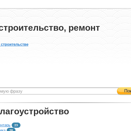
строительство, ремонт
 строительстве
По
благоустройство
ентарь
23
ика
28