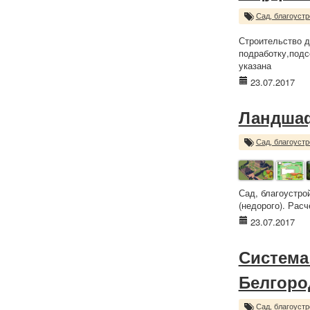
Сад, благоустр
Строительство д
подработку,подс
указана
23.07.2017
Ландша
Сад, благоустр
Сад, благоустро
(недорого). Рас
23.07.2017
Система
Белгоро
Сад, благоустр