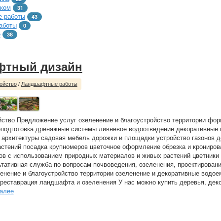
тком
31
 работы
43
аботы
0
е
38
фтный дизайн
ойство
/
Ландшафтные работы
йство Предложение услуг озеленение и благоустройство территории фо
подготовка дренажные системы ливневое водоотведение декоративные 
архитектуры садовая мебель дорожки и площадки устройство газонов 
астений посадка крупномеров цветочное оформление обрезка и крониров
ов с использованием природных материалов и живых растений цветники 
тативная служба по вопросам почвоведения, озеленения, проектировани
енение и благоустройство территории озеленение и декоративные водо
 реставрация ландшафта и озеленения У нас можно купить деревья, дек
алее