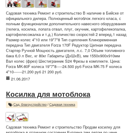
Садовая техника Ремонт и строительство В наличие в Бийске от
официального дилера. Полноценный мотоблок легкого класа, с
полным функционалом дополнительного навесного оборудования
(телега, косилка, лопата отвал, плуг, окучник, картофелекопалка,
картофелесожалка и т.д.) Количество скоростей 2 вперед,1 назад
Размер колес 4*10 или 19*7*8 Тип сцепления Клиноременная
передача Тип двигателя Forza 170F Редуктор Цепная передача
Стартер Ручной Мощность двигателя, л.с. 7,0 Объем топливного
бака 6,0 л Вес, кг 80кг Габариты (ДхШхВ), мм 1550x900x910мм
Вал колес (фрез) Шестигранник S24 Фрезы в комплекте. Цена:
Forza MK-80F колеса 19*7*8-----24.500 руб Forza MK-75 F колеса
4*10-------21.200 руб 21 200 руб.
21.06.2017
Косилка для мотоблока
Сад, благоустройство
/
Садовая техника
Садовая техника Ремонт и строительство Продам косилку для
мотоблока,в отличном состоянии.Куплена тем летом по цене