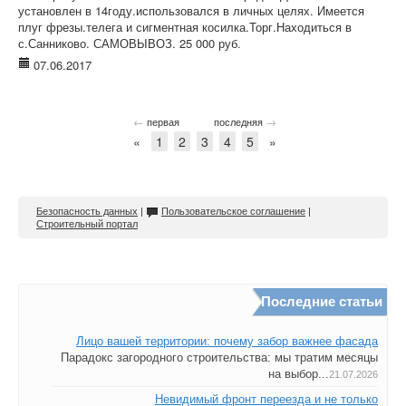
установлен в 14году.использовался в личных целях. Имеется
плуг фрезы.телега и сигментная косилка.Торг.Находиться в
с.Санниково. САМОВЫВОЗ. 25 000 руб.
07.06.2017
←
→
первая
последняя
«
1
2
3
4
5
»
Безопасность данных
|
Пользовательское соглашение
|
Строительный портал
Последние статьи
Лицо вашей территории: почему забор важнее фасада
Парадокс загородного строительства: мы тратим месяцы
на выбор...
21.07.2026
Невидимый фронт переезда и не только