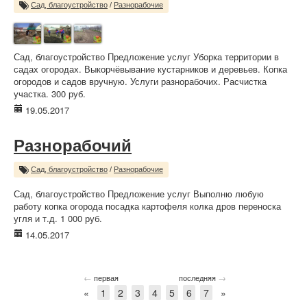
Сад, благоустройство
/
Разнорабочие
Сад, благоустройство Предложение услуг Уборка территории в
садах огородах. Выкорчёвывание кустарников и деревьев. Копка
огородов и садов вручную. Услуги разнорабочих. Расчистка
участка. 300 руб.
19.05.2017
Разнорабочий
Сад, благоустройство
/
Разнорабочие
Сад, благоустройство Предложение услуг Выполню любую
работу копка огорода посадка картофеля колка дров переноска
угля и т.д. 1 000 руб.
14.05.2017
←
→
первая
последняя
«
1
2
3
4
5
6
7
»