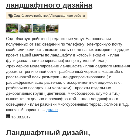
ландшафтного дизайна
Сад, благоустройство
/
Ландшафтные работы
Сад, благоустройство Предложение услуг На основании
полученных от вас сведений по телефону, электронную почту,
скайп или если есть возможность после наших замеров создадим
проект вашей мечты по ландшафту в который входит: - план
функционального зонирования( концептуальный план)
-трехмерное моделирование ландшафта - план садового мощения
дорожно-тропиночной сети - разбивочный чертеж в масштабе с
расстановкой всех размеров - дендропроектирование ( с
расшифровкой всех растений, с ассортиментной ведомостью,
разбивочно-посадочным чертежом) - проекты отдельных
декоративных групп ( цветников, миксбордеров, клумб и т.п.)
выносятся отдельно с расшифровкой. - план ландшафтного
освещения - план разбивки многоуровневых террас. холмов и т.д.
конечный вариант -...
далее
15.08.2017
Ландшафтный дизайн,