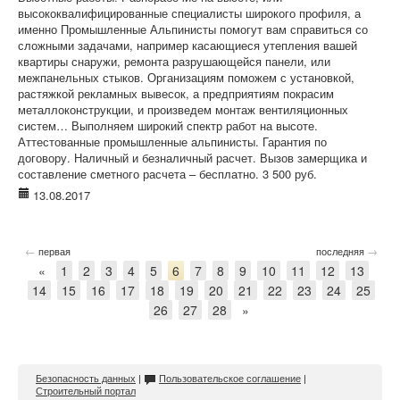
высококвалифицированные специалисты широкого профиля, а
именно Промышленные Альпинисты помогут вам справиться со
сложными задачами, например касающиеся утепления вашей
квартиры снаружи, ремонта разрушающейся панели, или
межпанельных стыков. Организациям поможем с установкой,
растяжкой рекламных вывесок, а предприятиям покрасим
металлоконструкции, и произведем монтаж вентиляционных
систем… Выполняем широкий спектр работ на высоте.
Аттестованные промышленные альпинисты. Гарантия по
договору. Наличный и безналичный расчет. Вызов замерщика и
составление сметного расчета – бесплатно. 3 500 руб.
13.08.2017
←
→
первая
последняя
«
1
2
3
4
5
6
7
8
9
10
11
12
13
14
15
16
17
18
19
20
21
22
23
24
25
26
27
28
»
Безопасность данных
|
Пользовательское соглашение
|
Строительный портал