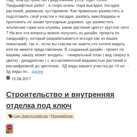
Ландшафтных работ , а скоро осень- пора высадки, посадки
растений, деревьев, кустарников. Как правильно разместить и
подготовить свой участок к посадке, разбить миксбордеры и
проложить по зонам тротуарные дорожки, где разместить
альпиские горки или клумбы, какие растения цветут круглое лето
? На все эти вопросы можно получить из дизайн- проекта по
ландшафту, который разрабатывается исходя как из ваших
пожеланий, так и , если вы совсем не знаете,что хотите видеть
или не имеете представления. В созданный дизайн - проект по
вашему заказу может входить: - генеральный план ( вид сверху в
цвете) - дендроплан ( с ассортиментной ведомостью растений и
расшифровкой до цветочка) - 3Д виды вашего участка до 10 шт. -
3д виды по...
далее
15.08.2017
Строительство и внутренняя
отделка под ключ
Сад, благоустройство
/
Разнорабочие